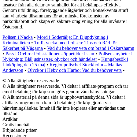
insatser från alla delar av samhället för att bekämpas effektivt.
Genom utbildning, förebyggande åtgärder och konsekventa straff
kan vi arbeta tillsammans för att minska förekomsten av
narkotikabrott och skapa en säkrare omgivning för alla invånare i
Östersund.
Polisen i Nacka
•
Mord i Södertälje: En Djupdykning i
Kriminaliteten
•
Trafikvecka med Polisen: Tips och Råd för
Säkerhet på Vägarna
•
Vad du behöver veta om brand i Oskarshamn
•
Pass i Örebro: Polisstationens öppettider i stan
•
Polisens nyheter i
Nyköping: Blåljusinsatser, olyckor och händelser
•
Kungabesök i
Linköping den 25 maj
•
Regionpolischef Stockholm – Mattias
Andersson
•
Olyckor i Heby och Harbo: Vad du behöver veta
•
© Alla rättigheter reserverade.
© Alla rättigheter reserverade. Vi deltar i affiliate-program och tar
emot betalning för köp som görs genom våra hänvisningar.
© Allt material på denna sida är upphovsrättsskyddat. Vi deltar i
affiliate-program och kan få betalning för köp gjorda via
hänvisningslänkar. Innehåll får inte kopieras eller användas utan
tillstånd.
Artiklar
Gratis innehåll
Erbjudande priser
Recensioner