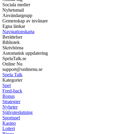
Sociala medier
Nyhetsmail
Användargrupp
Gemenskap av invånare
Egna länkar
Navigationskarta
Berättelser
Bibliotek
Skrivhörna
Automatisk uppdatering
SpelaTalk.se
Online Nu
support@onlinenu.se
Spela Talk
Kategorier
Spel
Feed-back
Bonus
Strategier
Nyheter
Självuteslutning
Sportspel
Kasino
Lotteri
Bingo