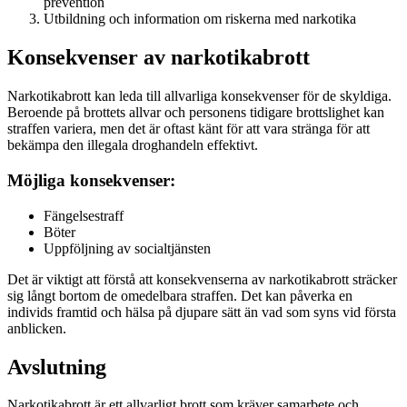
prevention
Utbildning och information om riskerna med narkotika
Konsekvenser av narkotikabrott
Narkotikabrott kan leda till allvarliga konsekvenser för de skyldiga.
Beroende på brottets allvar och personens tidigare brottslighet kan
straffen variera, men det är oftast känt för att vara stränga för att
bekämpa den illegala droghandeln effektivt.
Möjliga konsekvenser:
Fängelsestraff
Böter
Uppföljning av socialtjänsten
Det är viktigt att förstå att konsekvenserna av narkotikabrott sträcker
sig långt bortom de omedelbara straffen. Det kan påverka en
individs framtid och hälsa på djupare sätt än vad som syns vid första
anblicken.
Avslutning
Narkotikabrott är ett allvarligt brott som kräver samarbete och