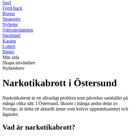
Spel
Feed-back
Bonus
Strategier
Nyheter
Självuteslutning
Sportspel
Kasino
Lotteri
Bingo
Min sida
Skapa användare
Nyhetsbrev
Narkotikabrott i Östersund
Narkotikabrott är ett allvarligt problem som påverkar samhället på
många olika sätt. I Östersund, liksom i många andra delar av
Sverige, är detta ett aktuellt ämne som kräver uppmärksamhet och
åtgärder.
Vad är narkotikabrott?