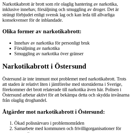
Narkotikabrott är brott som rör olaglig hantering av narkotika,
inklusive innehav, försäljning och smuggling av droger. Det är
strängt förbjudet enligt svensk lag och kan leda till allvarliga
konsekvenser för de inblandade.
Olika former av narkotikabrott:
Innehav av narkotika för personligt bruk
Försäljning av narkotika
Smuggling av narkotika över gränser
Narkotikabrott i Östersund
Östersund är inte immunt mot problemet med narkotikabrott. Trots
att staden är relativt liten i jämförelse med storstäderna i Sverige,
förekommer det brott relaterade till narkotika även här. Polisen i
Östersund arbetar aktivt för att bekämpa detta och skydda invånarna
från olaglig droghandel.
Åtgärder mot narkotikabrott i Östersund:
Ökad polisnärvaro i problemområden
Samarbete med kommunen och frivilligorganisationer för