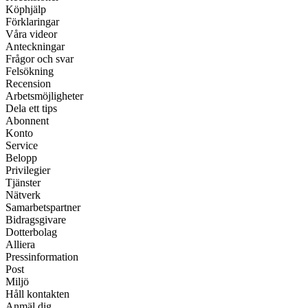
Köphjälp
Förklaringar
Våra videor
Anteckningar
Frågor och svar
Felsökning
Recension
Arbetsmöjligheter
Dela ett tips
Abonnent
Konto
Service
Belopp
Privilegier
Tjänster
Nätverk
Samarbetspartner
Bidragsgivare
Dotterbolag
Alliera
Pressinformation
Post
Miljö
Håll kontakten
Anmäl dig