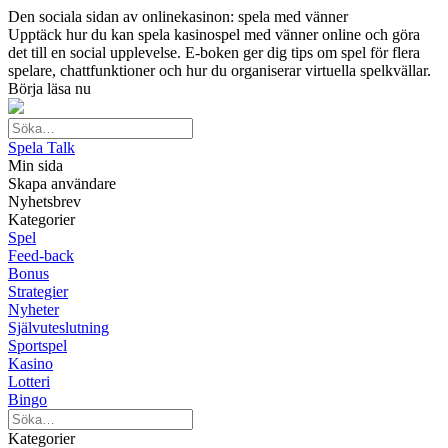
Den sociala sidan av onlinekasinon: spela med vänner
Upptäck hur du kan spela kasinospel med vänner online och göra
det till en social upplevelse. E-boken ger dig tips om spel för flera
spelare, chattfunktioner och hur du organiserar virtuella spelkvällar.
Börja läsa nu
Spela Talk
Min sida
Skapa användare
Nyhetsbrev
Kategorier
Spel
Feed-back
Bonus
Strategier
Nyheter
Självuteslutning
Sportspel
Kasino
Lotteri
Bingo
Kategorier