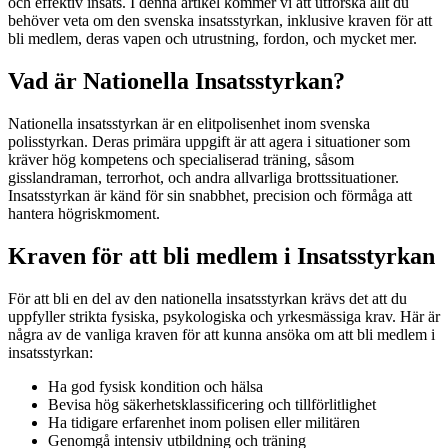
och effektiv insats. I denna artikel kommer vi att utforska allt du
behöver veta om den svenska insatsstyrkan, inklusive kraven för att
bli medlem, deras vapen och utrustning, fordon, och mycket mer.
Vad är Nationella Insatsstyrkan?
Nationella insatsstyrkan är en elitpolisenhet inom svenska
polisstyrkan. Deras primära uppgift är att agera i situationer som
kräver hög kompetens och specialiserad träning, såsom
gisslandraman, terrorhot, och andra allvarliga brottssituationer.
Insatsstyrkan är känd för sin snabbhet, precision och förmåga att
hantera högriskmoment.
Kraven för att bli medlem i Insatsstyrkan
För att bli en del av den nationella insatsstyrkan krävs det att du
uppfyller strikta fysiska, psykologiska och yrkesmässiga krav. Här är
några av de vanliga kraven för att kunna ansöka om att bli medlem i
insatsstyrkan:
Ha god fysisk kondition och hälsa
Bevisa hög säkerhetsklassificering och tillförlitlighet
Ha tidigare erfarenhet inom polisen eller militären
Genomgå intensiv utbildning och träning