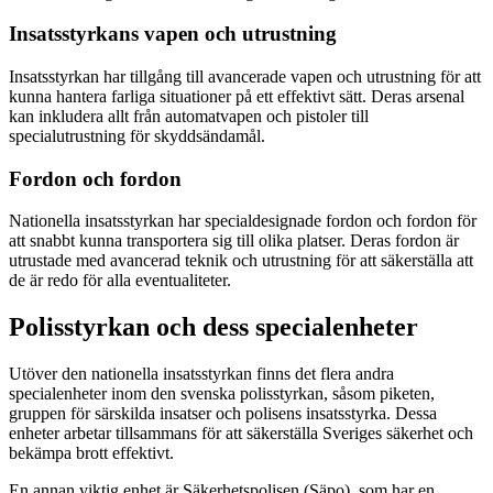
Insatsstyrkans vapen och utrustning
Insatsstyrkan har tillgång till avancerade vapen och utrustning för att
kunna hantera farliga situationer på ett effektivt sätt. Deras arsenal
kan inkludera allt från automatvapen och pistoler till
specialutrustning för skyddsändamål.
Fordon och fordon
Nationella insatsstyrkan har specialdesignade fordon och fordon för
att snabbt kunna transportera sig till olika platser. Deras fordon är
utrustade med avancerad teknik och utrustning för att säkerställa att
de är redo för alla eventualiteter.
Polisstyrkan och dess specialenheter
Utöver den nationella insatsstyrkan finns det flera andra
specialenheter inom den svenska polisstyrkan, såsom piketen,
gruppen för särskilda insatser och polisens insatsstyrka. Dessa
enheter arbetar tillsammans för att säkerställa Sveriges säkerhet och
bekämpa brott effektivt.
En annan viktig enhet är Säkerhetspolisen (Säpo), som har en