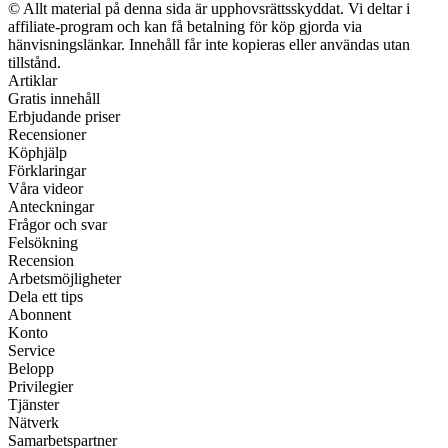
© Allt material på denna sida är upphovsrättsskyddat. Vi deltar i
affiliate-program och kan få betalning för köp gjorda via
hänvisningslänkar. Innehåll får inte kopieras eller användas utan
tillstånd.
Artiklar
Gratis innehåll
Erbjudande priser
Recensioner
Köphjälp
Förklaringar
Våra videor
Anteckningar
Frågor och svar
Felsökning
Recension
Arbetsmöjligheter
Dela ett tips
Abonnent
Konto
Service
Belopp
Privilegier
Tjänster
Nätverk
Samarbetspartner