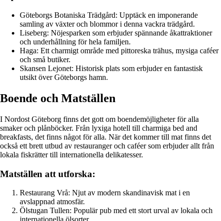
Göteborgs Botaniska Trädgård: Upptäck en imponerande
samling av växter och blommor i denna vackra trädgård.
Liseberg: Nöjesparken som erbjuder spännande åkattraktioner
och underhållning för hela familjen.
Haga: Ett charmigt område med pittoreska trähus, mysiga caféer
och små butiker.
Skansen Lejonet: Historisk plats som erbjuder en fantastisk
utsikt över Göteborgs hamn.
Boende och Matställen
I Nordost Göteborg finns det gott om boendemöjligheter för alla
smaker och plånböcker. Från lyxiga hotell till charmiga bed and
breakfasts, det finns något för alla. När det kommer till mat finns det
också ett brett utbud av restauranger och caféer som erbjuder allt från
lokala fiskrätter till internationella delikatesser.
Matställen att utforska:
Restaurang Vrå: Njut av modern skandinavisk mat i en
avslappnad atmosfär.
Ölstugan Tullen: Populär pub med ett stort urval av lokala och
internationella ölsorter.