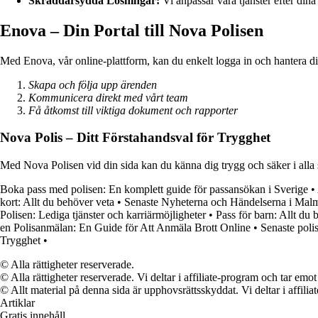
Skräddarsydda Lösningar:
Vi anpassar våra tjänster efter dina
Enova – Din Portal till Nova Polisen
Med Enova, vår online-plattform, kan du enkelt logga in och hantera
Skapa och följa upp ärenden
Kommunicera direkt med vårt team
Få åtkomst till viktiga dokument och rapporter
Nova Polis – Ditt Förstahandsval för Trygghet
Med Nova Polisen vid din sida kan du känna dig trygg och säker i alla s
Boka pass med polisen: En komplett guide för passansökan i Sverige
•
kort: Allt du behöver veta
•
Senaste Nyheterna och Händelserna i Mal
Polisen: Lediga tjänster och karriärmöjligheter
•
Pass för barn: Allt du 
en Polisanmälan: En Guide för Att Anmäla Brott Online
•
Senaste poli
Trygghet
•
© Alla rättigheter reserverade.
© Alla rättigheter reserverade. Vi deltar i affiliate-program och tar e
© Allt material på denna sida är upphovsrättsskyddat. Vi deltar i affilia
Artiklar
Gratis innehåll