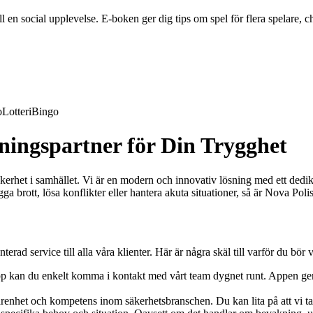
en social upplevelse. E-boken ger dig tips om spel för flera spelare, ch
o
Lotteri
Bingo
ningspartner för Din Trygghet
kerhet i samhället. Vi är en modern och innovativ lösning med ett dedik
 brott, lösa konflikter eller hantera akuta situationer, så är Nova Polise
rad service till alla våra klienter. Här är några skäl till varför du bör v
kan du enkelt komma i kontakt med vårt team dygnet runt. Appen ger di
renhet och kompetens inom säkerhetsbranschen. Du kan lita på att vi ta