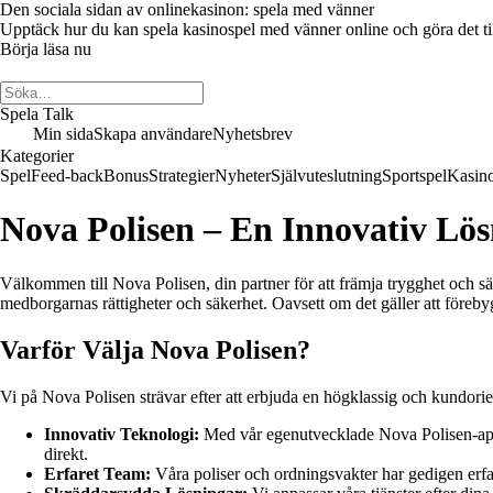
Den sociala sidan av onlinekasinon: spela med vänner
Upptäck hur du kan spela kasinospel med vänner online och göra det till 
Börja läsa nu
Spela Talk
Min sida
Skapa användare
Nyhetsbrev
Kategorier
Spel
Feed-back
Bonus
Strategier
Nyheter
Självuteslutning
Sportspel
Kasin
Nova Polisen – En Innovativ Lös
Välkommen till Nova Polisen, din partner för att främja trygghet och sä
medborgarnas rättigheter och säkerhet. Oavsett om det gäller att förebygga
Varför Välja Nova Polisen?
Vi på Nova Polisen strävar efter att erbjuda en högklassig och kundoriente
Innovativ Teknologi:
Med vår egenutvecklade Nova Polisen-app 
direkt.
Erfaret Team:
Våra poliser och ordningsvakter har gedigen erfa