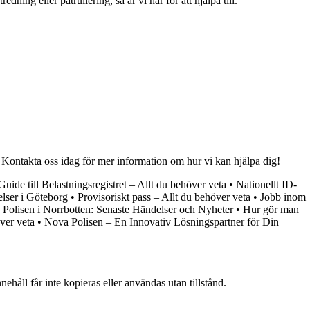
ing eller patrullering, så är vi här för att hjälpa till.
a. Kontakta oss idag för mer information om hur vi kan hjälpa dig!
Guide till Belastningsregistret – Allt du behöver veta
•
Nationellt ID-
elser i Göteborg
•
Provisoriskt pass – Allt du behöver veta
•
Jobb inom
•
Polisen i Norrbotten: Senaste Händelser och Nyheter
•
Hur gör man
ver veta
•
Nova Polisen – En Innovativ Lösningspartner för Din
ehåll får inte kopieras eller användas utan tillstånd.