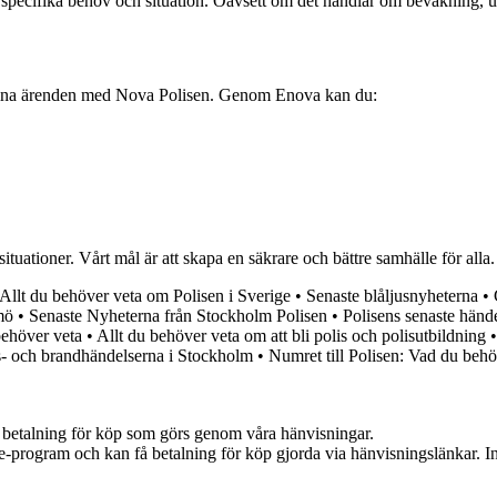
 specifika behov och situation. Oavsett om det handlar om bevakning, utredn
 dina ärenden med Nova Polisen. Genom Enova kan du:
ituationer. Vårt mål är att skapa en säkrare och bättre samhälle för all
Allt du behöver veta om Polisen i Sverige
•
Senaste blåljusnyheterna
•
mö
•
Senaste Nyheterna från Stockholm Polisen
•
Polisens senaste händ
behöver veta
•
Allt du behöver veta om att bli polis och polisutbildning
s- och brandhändelserna i Stockholm
•
Numret till Polisen: Vad du behö
mot betalning för köp som görs genom våra hänvisningar.
te-program och kan få betalning för köp gjorda via hänvisningslänkar. Inn