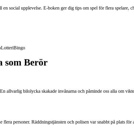
en social upplevelse. E-boken ger dig tips om spel för flera spelare, ch
o
Lotteri
Bingo
ka som Berör
e. En allvarlig bilolycka skakade invånarna och påminde oss alla om vik
flera personer. Räddningstjänsten och polisen var snabbt på plats för at