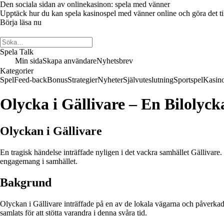
Den sociala sidan av onlinekasinon: spela med vänner
Upptäck hur du kan spela kasinospel med vänner online och göra det till 
Börja läsa nu
Spela Talk
Min sida
Skapa användare
Nyhetsbrev
Kategorier
Spel
Feed-back
Bonus
Strategier
Nyheter
Självuteslutning
Sportspel
Kasin
Olycka i Gällivare – En Bilolyc
Olyckan i Gällivare
En tragisk händelse inträffade nyligen i det vackra samhället Gällivar
engagemang i samhället.
Bakgrund
Olyckan i Gällivare inträffade på en av de lokala vägarna och påverkade 
samlats för att stötta varandra i denna svåra tid.