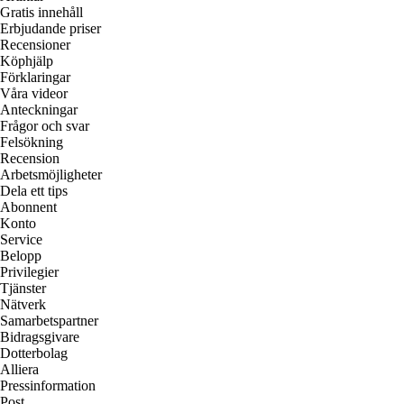
Gratis innehåll
Erbjudande priser
Recensioner
Köphjälp
Förklaringar
Våra videor
Anteckningar
Frågor och svar
Felsökning
Recension
Arbetsmöjligheter
Dela ett tips
Abonnent
Konto
Service
Belopp
Privilegier
Tjänster
Nätverk
Samarbetspartner
Bidragsgivare
Dotterbolag
Alliera
Pressinformation
Post