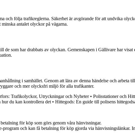
 och följa trafikreglerna. Säkerhet är avgörande för att undvika olyck
att minska antalet olyckor på vägarna.
 till de som har drabbats av olyckan. Gemenskapen i Gällivare har visat e
uation.
anhållning i samhället. Genom att lära av denna händelse och arbeta till
yggare och mer olycksfri miljö för alla trafikanter.
rfors: Trafikolyckor, Utryckningar och Nyheter
•
Polisstationer och H
h hur du kan kontrollera det
•
Hittegods: En guide till polisens hittegod
mot betalning för köp som görs genom våra hänvisningar.
te-program och kan få betalning för köp gjorda via hänvisningslänkar. Inn