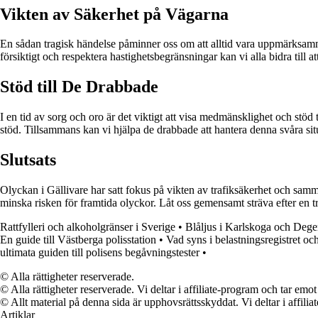
Vikten av Säkerhet på Vägarna
En sådan tragisk händelse påminner oss om att alltid vara uppmärksamma
försiktigt och respektera hastighetsbegränsningar kan vi alla bidra till 
Stöd till De Drabbade
I en tid av sorg och oro är det viktigt att visa medmänsklighet och stöd
stöd. Tillsammans kan vi hjälpa de drabbade att hantera denna svåra sit
Slutsats
Olyckan i Gällivare har satt fokus på vikten av trafiksäkerhet och samm
minska risken för framtida olyckor. Låt oss gemensamt sträva efter en tr
Rattfylleri och alkoholgränser i Sverige
•
Blåljus i Karlskoga och Dege
En guide till Västberga polisstation
•
Vad syns i belastningsregistret oc
ultimata guiden till polisens begåvningstester
•
© Alla rättigheter reserverade.
© Alla rättigheter reserverade. Vi deltar i affiliate-program och tar e
© Allt material på denna sida är upphovsrättsskyddat. Vi deltar i affilia
Artiklar