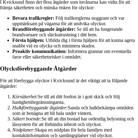
I Kvicksund finns det flera åtgärder som invånarna kan vidta för att
främja säkerheten och minska risken för olyckor:
Bevara trafikregler:
Följ trafikreglerna noggrant och var
uppmärksam på vägarna för att undvika olyckor.
Brandförebyggande åtgärder:
Se till att ha fungerande
brandvarnare och släckutrustning i ditt hem.
Första hjälpen:
Utbilda dig i första hjälpen för att kunna agera
snabbt vid en olycka och minimera skador.
Proaktiv kommunikation:
Informera grannar om eventuella
faror eller säkerhetsrisker i området.
Olycksförebyggande Åtgärder
För att förebygga olyckor i Kvicksund är det viktigt att ta följande
åtgärder:
Körsäkerhet:
Se till att ditt fordon är i gott skick och följ
hastighetsbegränsningarna.
Halkförebyggande åtgärder:
Sanda och halkbekämpa områden
som är benägna att bli hala under vintern.
Säkert boende:
Se till att din bostad har ordentlig belysning och
låssystem för att förhindra inbrott och olyckor.
Nödplaner:
Skapa en nödplan för hela familjen med
kontaktinformation och samlingsplatser vid olyckor.