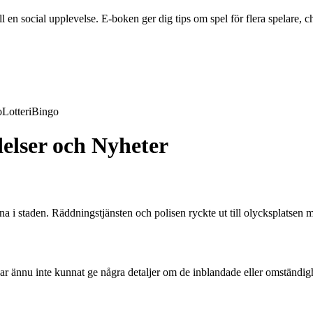
en social upplevelse. E-boken ger dig tips om spel för flera spelare, ch
o
Lotteri
Bingo
delser och Nyheter
na i staden. Räddningstjänsten och polisen ryckte ut till olycksplatsen m
har ännu inte kunnat ge några detaljer om de inblandade eller omständig