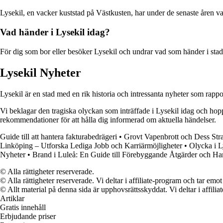
Lysekil, en vacker kuststad på Västkusten, har under de senaste åren va
Vad händer i Lysekil idag?
För dig som bor eller besöker Lysekil och undrar vad som händer i staden
Lysekil Nyheter
Lysekil är en stad med en rik historia och intressanta nyheter som rapp
Vi beklagar den tragiska olyckan som inträffade i Lysekil idag och hoppa
rekommendationer för att hålla dig informerad om aktuella händelser.
Guide till att hantera fakturabedrägeri
•
Grovt Vapenbrott och Dess Stra
Linköping – Utforska Lediga Jobb och Karriärmöjligheter
•
Olycka i L
Nyheter
•
Brand i Luleå: En Guide till Förebyggande Åtgärder och Ha
© Alla rättigheter reserverade.
© Alla rättigheter reserverade. Vi deltar i affiliate-program och tar e
© Allt material på denna sida är upphovsrättsskyddat. Vi deltar i affilia
Artiklar
Gratis innehåll
Erbjudande priser