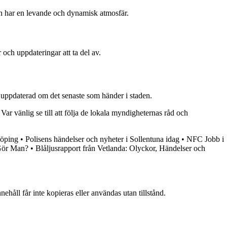
den har en levande och dynamisk atmosfär.
 och uppdateringar att ta del av.
g uppdaterad om det senaste som händer i staden.
Var vänlig se till att följa de lokala myndigheternas råd och
köping
•
Polisens händelser och nyheter i Sollentuna idag
•
NFC Jobb i
Gör Man?
•
Blåljusrapport från Vetlanda: Olyckor, Händelser och
ehåll får inte kopieras eller användas utan tillstånd.