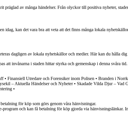
rit präglad av många händelser. Från olyckor till positiva nyheter, sta
 idag, kan det vara bra att veta att det finns många lokala nyhetskällor
orteras dagligen av lokala nyhetskällor och medier. Här kan du hålla di
s att invånarna i staden hittar styrka och gemenskap i denna svåra tid. 
ff
•
Finansiell Utredare och Forensiker inom Polisen
•
Branden i Norr
ysekil – Aktuella Händelser och Nyheter
•
Skadade Vilda Djur – Vad 
ntering
•
mot betalning för köp som görs genom våra hänvisningar.
te-program och kan få betalning för köp gjorda via hänvisningslänkar. Inn