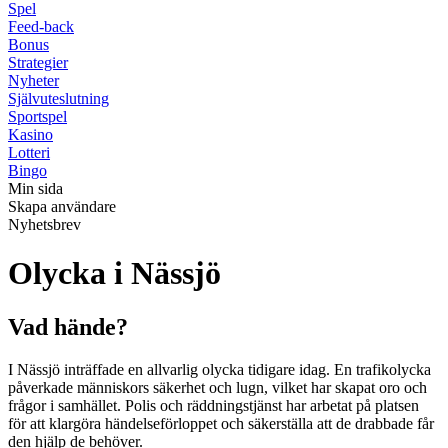
Spel
Feed-back
Bonus
Strategier
Nyheter
Självuteslutning
Sportspel
Kasino
Lotteri
Bingo
Min sida
Skapa användare
Nyhetsbrev
Olycka i Nässjö
Vad hände?
I Nässjö inträffade en allvarlig olycka tidigare idag. En trafikolycka
påverkade människors säkerhet och lugn, vilket har skapat oro och
frågor i samhället. Polis och räddningstjänst har arbetat på platsen
för att klargöra händelseförloppet och säkerställa att de drabbade får
den hjälp de behöver.