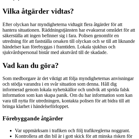
Vilka åtgärder vidtas?
Efter olyckan har myndigheterna vidtagit flera åtgärder för att
hantera situationen. Räddningstjänsten har evakuerat området för att
säkerställa att ingen befinner sig i fara. Polisen genomför en
utredning för att fastställa orsaken till olyckan och se till att liknande
händelser kan förebyggas i framtiden. Lokala sjukhus och
sjukvårdspersonal bistår med akutvård till de skadade.
Vad kan du göra?
Som medborgare är det viktigt att följa myndigheternas anvisningar
och stödja varandra i en svår situation som denna. Håll dig
informerad genom lokala nyhetskällor och undvik att sprida falsk
information som kan skapa panik. Om du har information som kan
vara till nytta för utredningen, kontakta polisen för att bidra till att
bringa klarhet i händelseförloppet.
Förebyggande åtgärder
Var uppmärksam i trafiken och följ trafikreglerna noggrant.
Kontrollera att din bil är i gott skick för att minska risken för