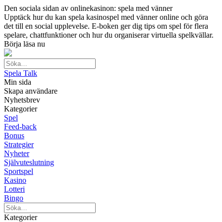
Den sociala sidan av onlinekasinon: spela med vänner
Upptäck hur du kan spela kasinospel med vänner online och göra
det till en social upplevelse. E-boken ger dig tips om spel för flera
spelare, chattfunktioner och hur du organiserar virtuella spelkvällar.
Börja läsa nu
Spela Talk
Min sida
Skapa användare
Nyhetsbrev
Kategorier
Spel
Feed-back
Bonus
Strategier
Nyheter
Självuteslutning
Sportspel
Kasino
Lotteri
Bingo
Kategorier