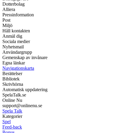
Dotterbolag
Alliera
Pressinformation
Post
Miljö
Håll kontakten
Anmäl dig
Sociala medier
Nyhetsmail
Användargrupp
Gemenskap av invånare
Egna länkar
Navigationskarta
Berättelser
Bibliotek
Skrivhörna
Automatisk uppdatering
SpelaTalk.se
Online Nu
support@onlinenu.se
Spela Talk
Kategorier
Spel
Feed-back
Bonus