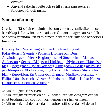
olyckor.
Använd säkerhetsbälte och se till att alla passagerare i
fordonet gör detsamma.
Sammanfattning
Olyckan i Nässjö är en påminnelse om vikten av trafiksäkerhet och
beredskap inför oväntade situationer. Genom att agera ansvarsfullt
och stötta varandra kan vi minimera riskerna för liknande händelser i
framtiden.
Dödsolycka i Norrköping
•
Ridande polis – En guide till
Polisrytteriet i Sverige
•
Polisens Drönare och Dess
Användningsområden
•
Regionpolischef Stockholm – Mattias
Andersson
•
Senaste Blåljusen i Linköping: Nyheter och Händelser
Idag
•
Begagnade Cyklar Göteborg: Hittegods & Beslag av Polisen
på Odinsgatan 28
•
Bränder, Olyckor och Händelser i Stockholm
Idag
•
Eurovision: En Glitter och Glamour Musikextravaganza
•
Blåljus-händelser och nyheter i Söderhamn
•
Blåljus Kalix: Nattens
Händelser och Polisens Arbete
•
© Alla rättigheter reserverade.
© Alla rättigheter reserverade. Vi deltar i affiliate-program och tar
emot betalning för köp som görs genom våra hänvisningar.
© Allt material på denna sida är upphovsrättsskyddat. Vi deltar i