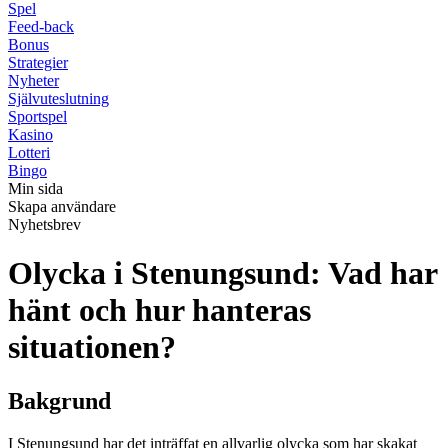
Spel
Feed-back
Bonus
Strategier
Nyheter
Självuteslutning
Sportspel
Kasino
Lotteri
Bingo
Min sida
Skapa användare
Nyhetsbrev
Olycka i Stenungsund: Vad har
hänt och hur hanteras
situationen?
Bakgrund
I Stenungsund har det inträffat en allvarlig olycka som har skakat