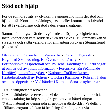
Stöd och hjälp
För de som drabbats av olyckan i Stenungsund finns det stöd och
hjälp att få. Kontakta räddningstjänsten eller kommunens krisstöd
för att få vägledning och stöd i den svåra situationen.
Sammanfattningsvis är det avgörande att följa myndigheternas
instruktioner och vara solidarisk i en tid av kris. Tillsammans kan vi
stå starka och stötta varandra för att hantera olyckan i Stenungsund
på bästa sätt.
Olyckor och Polisnyheter i Vimmerby
•
Polisen i Fagersta
•
Hagalund Skottlossning: En Översikt och Analys
•
Förundersökningsprotokoll och Polisens Handlingar: Hur du begär
ut och tar del av viktig information
•
Forensiker: En Spännande
Karriärväg inom Polisyrket.
•
Nationell Trafikvecka och
Hastighetskontroll av Polisen
•
Olycka i Kramfors
•
Polisen i Falun
och dess öppettider
•
Vad händer i Kumla – Senaste nyheterna
•
© Alla rättigheter reserverade.
© Alla rättigheter reserverade. Vi deltar i affiliate-program och tar
emot betalning för köp som görs genom våra hänvisningar.
© Allt material på denna sida är upphovsrättsskyddat. Vi deltar i
affiliate-program och kan få betalning för köp gjorda via