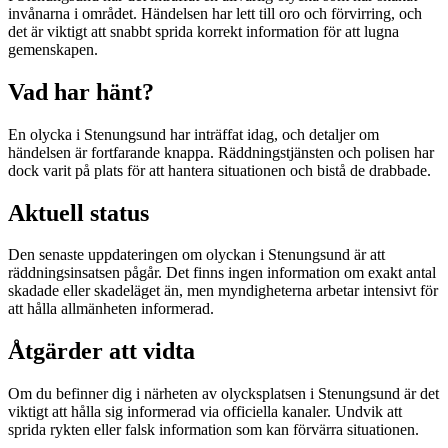
invånarna i området. Händelsen har lett till oro och förvirring, och
det är viktigt att snabbt sprida korrekt information för att lugna
gemenskapen.
Vad har hänt?
En olycka i Stenungsund har inträffat idag, och detaljer om
händelsen är fortfarande knappa. Räddningstjänsten och polisen har
dock varit på plats för att hantera situationen och bistå de drabbade.
Aktuell status
Den senaste uppdateringen om olyckan i Stenungsund är att
räddningsinsatsen pågår. Det finns ingen information om exakt antal
skadade eller skadeläget än, men myndigheterna arbetar intensivt för
att hålla allmänheten informerad.
Åtgärder att vidta
Om du befinner dig i närheten av olycksplatsen i Stenungsund är det
viktigt att hålla sig informerad via officiella kanaler. Undvik att
sprida rykten eller falsk information som kan förvärra situationen.