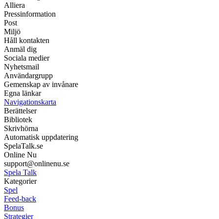
Alliera
Pressinformation
Post
Miljö
Håll kontakten
Anmäl dig
Sociala medier
Nyhetsmail
Användargrupp
Gemenskap av invånare
Egna länkar
Navigationskarta
Berättelser
Bibliotek
Skrivhörna
Automatisk uppdatering
SpelaTalk.se
Online Nu
support@onlinenu.se
Spela Talk
Kategorier
Spel
Feed-back
Bonus
Strategier