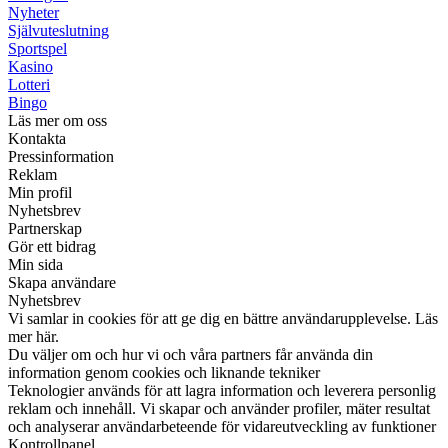
Nyheter
Självuteslutning
Sportspel
Kasino
Lotteri
Bingo
Läs mer om oss
Kontakta
Pressinformation
Reklam
Min profil
Nyhetsbrev
Partnerskap
Gör ett bidrag
Min sida
Skapa användare
Nyhetsbrev
Vi samlar in cookies för att ge dig en bättre användarupplevelse. Läs
mer här.
Du väljer om och hur vi och våra partners får använda din
information genom cookies och liknande tekniker
Teknologier används för att lagra information och leverera personlig
reklam och innehåll. Vi skapar och använder profiler, mäter resultat
och analyserar användarbeteende för vidareutveckling av funktioner
Kontrollpanel