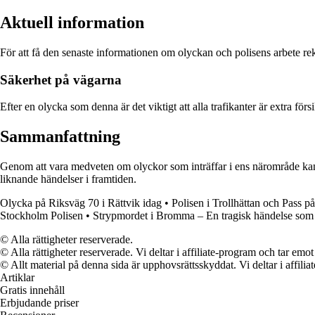
Aktuell information
För att få den senaste informationen om olyckan och polisens arbete re
Säkerhet på vägarna
Efter en olycka som denna är det viktigt att alla trafikanter är extra 
Sammanfattning
Genom att vara medveten om olyckor som inträffar i ens närområde kan vi 
liknande händelser i framtiden.
Olycka på Riksväg 70 i Rättvik idag
•
Polisen i Trollhättan och Pass p
Stockholm Polisen
•
Strypmordet i Bromma – En tragisk händelse som
© Alla rättigheter reserverade.
© Alla rättigheter reserverade. Vi deltar i affiliate-program och tar e
© Allt material på denna sida är upphovsrättsskyddat. Vi deltar i affilia
Artiklar
Gratis innehåll
Erbjudande priser