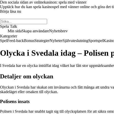
Den sociala sidan av onlinekasinon: spela med vänner
Upptäck hur du kan spela kasinospel med vänner online och göra det till 
Börja läsa nu
Spela Talk
Min sida
Skapa användare
Nyhetsbrev
Kategorier
Spel
Feed-back
Bonus
Strategier
Nyheter
Självuteslutning
Sportspel
Kasin
Olycka i Svedala idag – Polisen p
I Svedala har en olycka inträffat idag vilket har fått stor uppmärksamhet
Detaljer om olyckan
Olyckan i Svedala har skakat om invånarna och fått många att undra vad 
skadeläget eller orsaken till olyckan.
Polisens insats
Polisen i Svedala har snabbt tagit sig till olycksplatsen för att säkra om