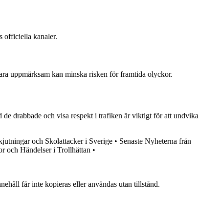
officiella kanaler.
h vara uppmärksam kan minska risken för framtida olyckor.
 de drabbade och visa respekt i trafiken är viktigt för att undvika
kjutningar och Skolattacker i Sverige
•
Senaste Nyheterna från
r och Händelser i Trollhättan
•
ehåll får inte kopieras eller användas utan tillstånd.