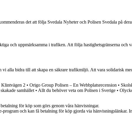
kommenderas det att följa Svedala Nyheter och Polisen Svedala på deras 
försiktiga och uppmärksamma i trafiken. Att följa hastighetsgränserna oc
alla bidra till att skapa en säkrare trafikmiljö. Att vara solidarisk med
å Klintvägen 2
•
Origo Group Polisen – En Webbplatsrecension
•
Skols
 skakade samhället
•
Allt du behöver veta om Polisen i Sverige
•
Olycko
mot betalning för köp som görs genom våra hänvisningar.
te-program och kan få betalning för köp gjorda via hänvisningslänkar. Inn