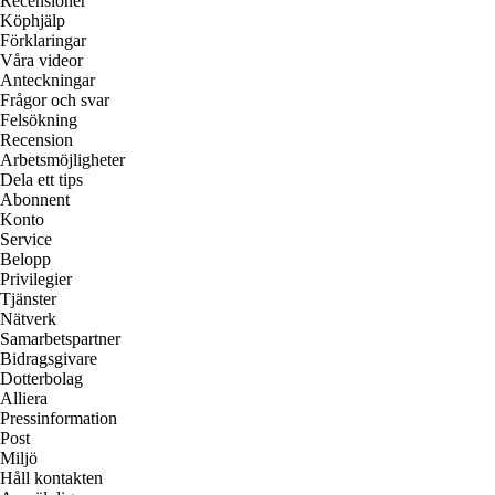
Recensioner
Köphjälp
Förklaringar
Våra videor
Anteckningar
Frågor och svar
Felsökning
Recension
Arbetsmöjligheter
Dela ett tips
Abonnent
Konto
Service
Belopp
Privilegier
Tjänster
Nätverk
Samarbetspartner
Bidragsgivare
Dotterbolag
Alliera
Pressinformation
Post
Miljö
Håll kontakten