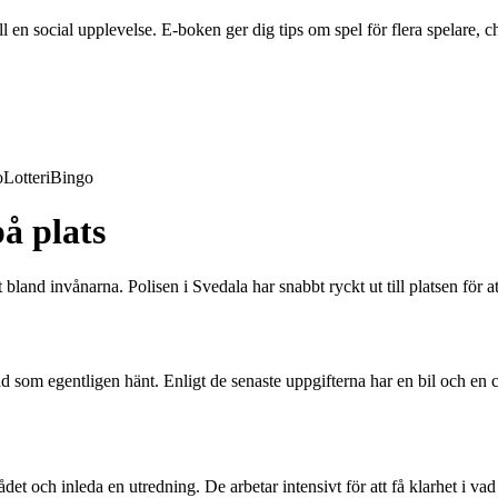
en social upplevelse. E-boken ger dig tips om spel för flera spelare, ch
o
Lotteri
Bingo
å plats
 bland invånarna. Polisen i Svedala har snabbt ryckt ut till platsen för a
som egentligen hänt. Enligt de senaste uppgifterna har en bil och en cy
rådet och inleda en utredning. De arbetar intensivt för att få klarhet i va