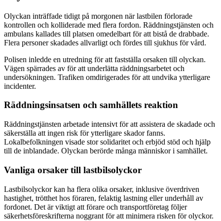
Olyckan inträffade tidigt på morgonen när lastbilen förlorade
kontrollen och kolliderade med flera fordon. Räddningstjänsten och
ambulans kallades till platsen omedelbart för att bistå de drabbade.
Flera personer skadades allvarligt och fördes till sjukhus för vård.
Polisen inledde en utredning för att fastställa orsaken till olyckan.
Vägen spärrades av för att underlätta räddningsarbetet och
undersökningen. Trafiken omdirigerades för att undvika ytterligare
incidenter.
Räddningsinsatsen och samhällets reaktion
Räddningstjänsten arbetade intensivt för att assistera de skadade och
säkerställa att ingen risk för ytterligare skador fanns.
Lokalbefolkningen visade stor solidaritet och erbjöd stöd och hjälp
till de inblandade. Olyckan berörde många människor i samhället.
Vanliga orsaker till lastbilsolyckor
Lastbilsolyckor kan ha flera olika orsaker, inklusive överdriven
hastighet, trötthet hos föraren, felaktig lastning eller underhåll av
fordonet. Det är viktigt att förare och transportföretag följer
säkerhetsföreskrifterna noggrant för att minimera risken för olyckor.