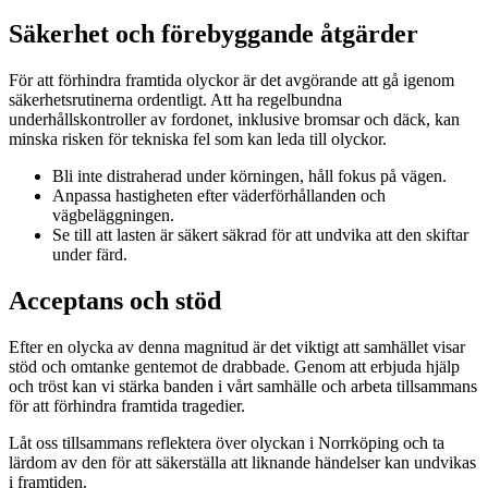
Säkerhet och förebyggande åtgärder
För att förhindra framtida olyckor är det avgörande att gå igenom
säkerhetsrutinerna ordentligt. Att ha regelbundna
underhållskontroller av fordonet, inklusive bromsar och däck, kan
minska risken för tekniska fel som kan leda till olyckor.
Bli inte distraherad under körningen, håll fokus på vägen.
Anpassa hastigheten efter väderförhållanden och
vägbeläggningen.
Se till att lasten är säkert säkrad för att undvika att den skiftar
under färd.
Acceptans och stöd
Efter en olycka av denna magnitud är det viktigt att samhället visar
stöd och omtanke gentemot de drabbade. Genom att erbjuda hjälp
och tröst kan vi stärka banden i vårt samhälle och arbeta tillsammans
för att förhindra framtida tragedier.
Låt oss tillsammans reflektera över olyckan i Norrköping och ta
lärdom av den för att säkerställa att liknande händelser kan undvikas
i framtiden.