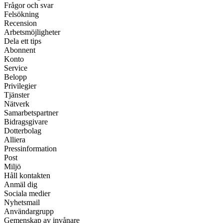
Frågor och svar
Felsökning
Recension
Arbetsmöjligheter
Dela ett tips
Abonnent
Konto
Service
Belopp
Privilegier
Tjänster
Nätverk
Samarbetspartner
Bidragsgivare
Dotterbolag
Alliera
Pressinformation
Post
Miljö
Håll kontakten
Anmäl dig
Sociala medier
Nyhetsmail
Användargrupp
Gemenskap av invånare