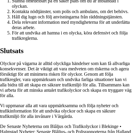
Stanna omedelbart på en säker plats om du är inblandad i
olyckan.
Kontakta nödtjänster, som polis och ambulans, om det behövs.
Håll dig lugn och följ anvisningarna från räddningstjänsten.
Dela relevant information med myndigheterna för att underlätta
deras arbete.
För att undvika att hamna i en olycka, köra defensivt och följa
trafikreglerna.
Slutsats
Olyckor på vägarna är alltid olyckliga händelser som kan få allvarliga
konsekvenser. Det är viktigt att vara medveten om riskerna och agera
försiktigt för att minimera risken för olyckor. Genom att följa
trafikregler, vara uppmärksam och undvika farliga situationer kan vi
alla bidra till att skapa en säkrare trafikmiljö för alla. Tillsammans kan
vi arbeta för att minska antalet trafikolyckor och skapa en tryggare väg
för alla.
Vi uppmanar alla att vara uppmärksamma och följa nyheter och
trafikinformation för att undvika olyckor och skapa en säkrare
trafikmiljö för alla invånare i Vårgårda.
De Senaste Nyheterna om Blåljus och Trafikolyckor i Blekinge
•
Halmstad Nyheter: Senaste Blåljus- och Polisrapporterna från Halland