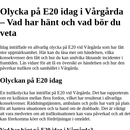
Olycka på E20 idag i Vårgårda
– Vad har hänt och vad bör du
veta
Idag inträffade en allvarlig olycka på E20 vid Vårgårda som har fått
stor uppmärksamhet. Här kan du läsa mer om händelsen, vilka
konsekvenser den fått och hur du kan undvika liknande incidenter i
framtiden. Läs vidare för att få en översikt av händelsen och hur den
påverkar trafiken och samhället i Vårgårda.
Olyckan på E20 idag
En trafikolycka har inträffat på E20 vid Vårgårda. Det har rapporterats
om en kollision mellan flera fordon, vilket har resulterat i allvarliga
konsekvenser. Räddningstjänsten, ambulans och polis har varit på plats
för att hantera situationen och ta hand om de drabbade. Det är viktigt
att vara medveten om att trafiksituationen kan vara påverkad och att det
kan förekomma köer och fördröjningar i området.
Vad har hänt på E20 idag i Vårgårda?