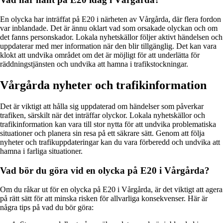
En olycka har inträffat på E20 i närheten av Vårgårda, där flera fordon
var inblandade. Det är ännu oklart vad som orsakade olyckan och om
det fanns personskador. Lokala nyhetskällor följer aktivt händelsen och
uppdaterar med mer information när den blir tillgänglig. Det kan vara
klokt att undvika området om det är möjligt för att underlätta för
räddningstjänsten och undvika att hamna i trafikstockningar.
Vårgårda nyheter och trafikinformation
Det är viktigt att hålla sig uppdaterad om händelser som påverkar
trafiken, särskilt när det inträffar olyckor. Lokala nyhetskällor och
trafikinformation kan vara till stor nytta för att undvika problematiska
situationer och planera sin resa på ett säkrare sätt. Genom att följa
nyheter och trafikuppdateringar kan du vara förberedd och undvika att
hamna i farliga situationer.
Vad bör du göra vid en olycka på E20 i Vårgårda?
Om du råkar ut för en olycka på E20 i Vårgårda, är det viktigt att agera
på rätt sätt för att minska risken för allvarliga konsekvenser. Här är
några tips på vad du bör göra: