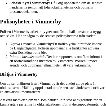
Senaste nytt i Vimmerby:
Håll dig uppdaterad om de senaste
händelserna genom att följa lokalnyheterna och polisens
pressmeddelanden.
Polisnyheter i Vimmerby
Polisen i Vimmerby arbetar dygnet runt för att hålla invånarna trygga
och säkra. Här är några av de senaste polisnyheterna från staden:
Olycka i centrala Vimmerby:
En trafikolycka inträffade imorse
på Bangårdsgatan. Polisen uppmanar alla trafikanter att vara
extra försiktiga i området.
Inbrott i bostadsområde:
Det har rapporterats om flera inbrott i
ett bostadsområde i utkanten av Vimmerby. Polisen utreder
ärendet och uppmanar allmänheten att vara vaksamma.
Blåljus i Vimmerby
Om du ser blåljusen lysa i Vimmerby är det viktigt att ge plats åt
nödinsatserna. Håll dig uppdaterad om de senaste händelserna och var
en ansvarsfull medtrafikant.
Att vara medveten om vad som händer i din stad är avgörande för att
kunna agera på rätt sätt i olika situationer. Följ nyhetsuppdateringar och