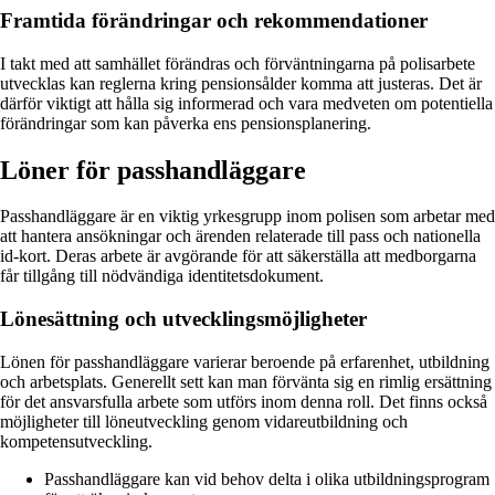
Framtida förändringar och rekommendationer
I takt med att samhället förändras och förväntningarna på polisarbete
utvecklas kan reglerna kring pensionsålder komma att justeras. Det är
därför viktigt att hålla sig informerad och vara medveten om potentiella
förändringar som kan påverka ens pensionsplanering.
Löner för passhandläggare
Passhandläggare är en viktig yrkesgrupp inom polisen som arbetar med
att hantera ansökningar och ärenden relaterade till pass och nationella
id-kort. Deras arbete är avgörande för att säkerställa att medborgarna
får tillgång till nödvändiga identitetsdokument.
Lönesättning och utvecklingsmöjligheter
Lönen för passhandläggare varierar beroende på erfarenhet, utbildning
och arbetsplats. Generellt sett kan man förvänta sig en rimlig ersättning
för det ansvarsfulla arbete som utförs inom denna roll. Det finns också
möjligheter till löneutveckling genom vidareutbildning och
kompetensutveckling.
Passhandläggare kan vid behov delta i olika utbildningsprogram