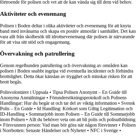
förtroende för polisen och vet att de kan vända sig till dem vid behov.
Aktiviteter och evenemang
Polisen i Boden deltar i olika aktiviteter och evenemang för att knyta
band med invånarna och skapa en positiv atmosfär i samhället. Det kan
vara allt från skolbesök till idrottsevenemang där polisen är närvarande
för att visa sitt stöd och engagemang.
Övervakning och patrullering
Genom regelbunden patrullering och övervakning av områden kan
polisen i Boden snabbt ingripa vid eventuella incidenter och förhindra
brottslighet. Detta ökar känslan av trygghet och minskar risken för att
brott begås.
Polisvolontärer i Uppsala
•
Tipsa Polisen Anonymt – En Guide till
Anonyma Anmälningar
•
Förundersökningsprotokoll och Polisens
Handlingar: Hur du begär ut och tar del av viktig information
•
Svensk
Polis – En Guide
•
Id Handling: Körkort som Giltig Legitimation och
ID-Handling
•
Sommarjobb inom Polisen – En Guide till Sommarjobb
inom Polisen
•
Allt du behöver veta om att bli polis och polisutbildning
•
Försvunnen person: Vad man bör göra när någon försvinner
•
Polisen
i Norrbotten: Senaste Händelser och Nyheter
•
NFC i Sverige
•