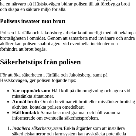
ha en närvaro på Hästskovägen bidrar polisen till att förebygga brott
och skapa en säkrare miljö för alla.
Polisens insatser mot brott
Polisen i Järfälla och Jakobsberg arbetar kontinuerligt med att bekämpa
brottsligheten i området. Genom att samarbeta med invånare och andra
aktörer kan polisen snabbt agera vid eventuella incidenter och
förhindra att brott begås.
Säkerhetstips från polisen
För att öka säkerheten i Järfälla och Jakobsberg, samt på
Hästskovägen, ger polisen följande tips:
Var uppmärksam:
Håll koll på din omgivning och agera vid
misstänkta situationer.
Anmäl brott:
Om du bevittnar ett brott eller misstänker brottslig
aktivitet, kontakta polisen omedelbart.
Håll kontakt:
Samarbeta med grannar och håll varandra
informerade om eventuella säkerhetsproblem.
Installera säkerhetssystem:
Enkla åtgärder som att installera
säkerhetskameror och larmsystem kan avskräcka potentiella