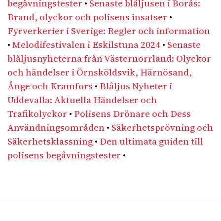
begåvningstester
•
Senaste blåljusen i Borås:
Brand, olyckor och polisens insatser
•
Fyrverkerier i Sverige: Regler och information
•
Melodifestivalen i Eskilstuna 2024
•
Senaste
blåljusnyheterna från Västernorrland: Olyckor
och händelser i Örnsköldsvik, Härnösand,
Ånge och Kramfors
•
Blåljus Nyheter i
Uddevalla: Aktuella Händelser och
Trafikolyckor
•
Polisens Drönare och Dess
Användningsområden
•
Säkerhetsprövning och
Säkerhetsklassning
•
Den ultimata guiden till
polisens begåvningstester
•