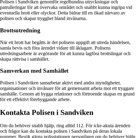
Polisen i Sandviken genomför regelbundna utryckningar och
patrulleringar för att övervaka området och snabbt kunna ingripa vid
eventuella brott eller olyckor. Detta bidrar till en ökad närvaro av
polisen och skapar trygghet bland invånarna.
Brottsutredning
När ett brott har begåtts är det polisens uppgift att utreda händelsen,
samla bevis och föra ärendet vidare till åklagare. Polisens
utredningsarbete är avgörande för att kunna lagföra brottslingar och
skapa rättvisa i samhället.
Samverkan med Samhället
Polisen i Sandviken samarbetar aktivt med andra myndigheter,
organisationer och invånare för att gemensamt arbeta mot ett tryggare
samhälle. Genom att bygga relationer och förtroende skapas en grund
för ett effektivt förebyggande arbete.
Kontakta Polisen i Sandviken
Om du behöver snabb hjälp, ring alltid 112. För icke-akuta ärenden
och frågor kan du kontakta polisen i Sandviken på deras lokala
nummer. Besök gärna polisstationen personligen om du behöver hjälp