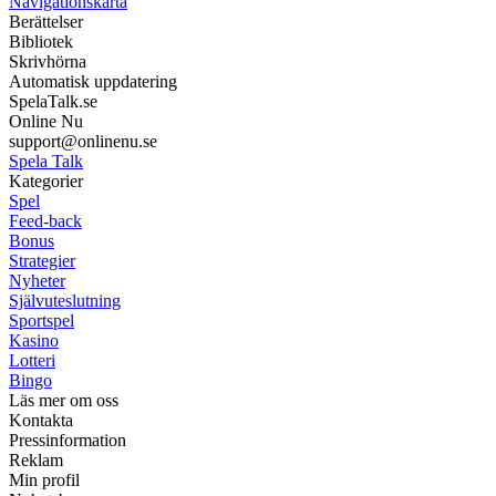
Navigationskarta
Berättelser
Bibliotek
Skrivhörna
Automatisk uppdatering
SpelaTalk.se
Online Nu
support@onlinenu.se
Spela Talk
Kategorier
Spel
Feed-back
Bonus
Strategier
Nyheter
Självuteslutning
Sportspel
Kasino
Lotteri
Bingo
Läs mer om oss
Kontakta
Pressinformation
Reklam
Min profil