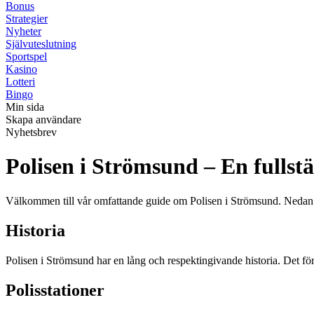
Bonus
Strategier
Nyheter
Självuteslutning
Sportspel
Kasino
Lotteri
Bingo
Min sida
Skapa användare
Nyhetsbrev
Polisen i Strömsund – En fullst
Välkommen till vår omfattande guide om Polisen i Strömsund. Nedan hi
Historia
Polisen i Strömsund har en lång och respektingivande historia. Det förs
Polisstationer