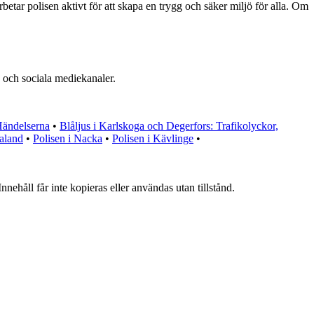
etar polisen aktivt för att skapa en trygg och säker miljö för alla. Om
 och sociala mediekanaler.
Händelserna
•
Blåljus i Karlskoga och Degerfors: Trafikolyckor,
taland
•
Polisen i Nacka
•
Polisen i Kävlinge
•
nehåll får inte kopieras eller användas utan tillstånd.