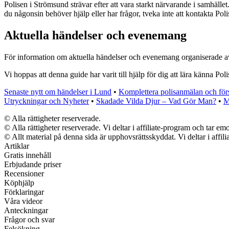
Polisen i Strömsund strävar efter att vara starkt närvarande i samhäll
du någonsin behöver hjälp eller har frågor, tveka inte att kontakta Pol
Aktuella händelser och evenemang
För information om aktuella händelser och evenemang organiserade av 
Vi hoppas att denna guide har varit till hjälp för dig att lära känna Pol
Senaste nytt om händelser i Lund
•
Komplettera polisanmälan och förs
Utryckningar och Nyheter
•
Skadade Vilda Djur – Vad Gör Man?
•
M
© Alla rättigheter reserverade.
© Alla rättigheter reserverade. Vi deltar i affiliate-program och tar 
© Allt material på denna sida är upphovsrättsskyddat. Vi deltar i affil
Artiklar
Gratis innehåll
Erbjudande priser
Recensioner
Köphjälp
Förklaringar
Våra videor
Anteckningar
Frågor och svar
Felsökning