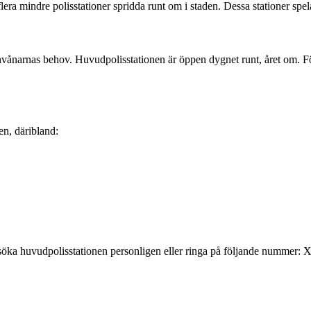
a mindre polisstationer spridda runt om i staden. Dessa stationer spelar 
invånarnas behov. Huvudpolisstationen är öppen dygnet runt, året om. F
n, däribland:
esöka huvudpolisstationen personligen eller ringa på följande numme