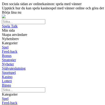
Den sociala sidan av onlinekasinon: spela med vänner
Upptäck hur du kan spela kasinospel med vänner online och göra det till
Börja läsa nu
Spela Talk
Min sida
Skapa användare
Nyhetsbrev
Kategorier
Spel
Feed-back
Bonus
Strategier
Nyheter
Självuteslutning
Sportspel
Kasino
Lotteri
Bingo
Kategorier
Spel
Feed-back