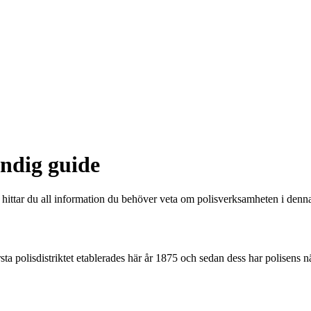
ändig guide
ttar du all information du behöver veta om polisverksamheten i denna v
ta polisdistriktet etablerades här år 1875 och sedan dess har polisens nä