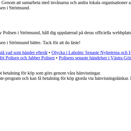
et. Genom att samarbeta med invånarna och andra lokala organisationer arb
isen i Strömsund.
Polisen i Strömsund, håll dig uppdaterad på deras officiella webbplats
isen i Strömsund bättre. Tack för att du läste!
tå vad som händer efteråt
•
Olycka i Laholm: Senaste Nyheterna och 
öt Polisen och Jabber Polisen
•
Polisens senaste händelser i Västra Gö
emot betalning för köp som görs genom våra hänvisningar.
iate-program och kan få betalning för köp gjorda via hänvisningslänkar. In