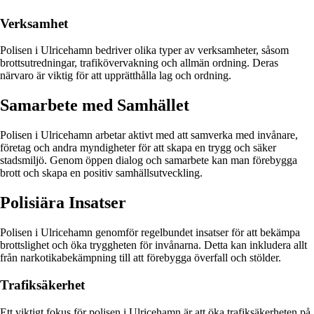
Verksamhet
Polisen i Ulricehamn bedriver olika typer av verksamheter, såsom
brottsutredningar, trafikövervakning och allmän ordning. Deras
närvaro är viktig för att upprätthålla lag och ordning.
Samarbete med Samhället
Polisen i Ulricehamn arbetar aktivt med att samverka med invånare,
företag och andra myndigheter för att skapa en trygg och säker
stadsmiljö. Genom öppen dialog och samarbete kan man förebygga
brott och skapa en positiv samhällsutveckling.
Polisiära Insatser
Polisen i Ulricehamn genomför regelbundet insatser för att bekämpa
brottslighet och öka tryggheten för invånarna. Detta kan inkludera allt
från narkotikabekämpning till att förebygga överfall och stölder.
Trafiksäkerhet
Ett viktigt fokus för polisen i Ulricehamn är att öka trafiksäkerheten på