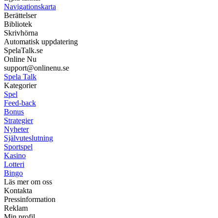
Navigationskarta
Berättelser
Bibliotek
Skrivhörna
Automatisk uppdatering
SpelaTalk.se
Online Nu
support@onlinenu.se
Spela Talk
Kategorier
Spel
Feed-back
Bonus
Strategier
Nyheter
Självuteslutning
Sportspel
Kasino
Lotteri
Bingo
Läs mer om oss
Kontakta
Pressinformation
Reklam
Min profil