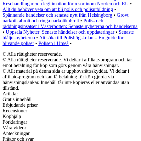
Resehandlingar och legitimation för resor inom Norden och EU
•
Allt du behöver veta om att bli polis och polisutbildning
•
Spännande händelser och senaste nytt från Helsingborg
•
Grovt
narkotikabrott och ringa narkotikabrott
•
Polis- och
räddningsinsatser i Västerbotten: Senaste nyheterna och händelserna
•
Uppsala Nyheter: Senaste händelser och uppdateringar
•
Senaste
blåljusnyheterna
•
Att söka till Polishögskolan – En guide för
blivande poliser
•
Polisen i Umeå
•
© Alla rättigheter reserverade.
© Alla rättigheter reserverade. Vi deltar i affiliate-program och tar
emot betalning för köp som görs genom våra hänvisningar.
© Allt material på denna sida är upphovsrättsskyddat. Vi deltar i
affiliate-program och kan få betalning för köp gjorda via
hänvisningslänkar. Innehåll får inte kopieras eller användas utan
tillstånd.
Artiklar
Gratis innehåll
Erbjudande priser
Recensioner
Köphjälp
Förklaringar
Våra videor
Anteckningar
Frågor och svar