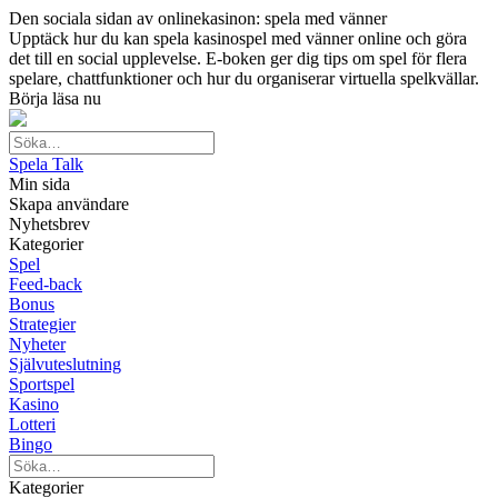
Den sociala sidan av onlinekasinon: spela med vänner
Upptäck hur du kan spela kasinospel med vänner online och göra
det till en social upplevelse. E-boken ger dig tips om spel för flera
spelare, chattfunktioner och hur du organiserar virtuella spelkvällar.
Börja läsa nu
Spela Talk
Min sida
Skapa användare
Nyhetsbrev
Kategorier
Spel
Feed-back
Bonus
Strategier
Nyheter
Självuteslutning
Sportspel
Kasino
Lotteri
Bingo
Kategorier