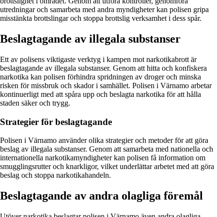
brottslighet i området. Genom att utföra kontroller, genomföra
utredningar och samarbeta med andra myndigheter kan polisen gripa
misstänkta brottslingar och stoppa brottslig verksamhet i dess spår.
Beslagtagande av illegala substanser
Ett av polisens viktigaste verktyg i kampen mot narkotikabrott är
beslagtagande av illegala substanser. Genom att hitta och konfiskera
narkotika kan polisen förhindra spridningen av droger och minska
risken för missbruk och skador i samhället. Polisen i Värnamo arbetar
kontinuerligt med att spåra upp och beslagta narkotika för att hålla
staden säker och trygg.
Strategier för beslagtagande
Polisen i Värnamo använder olika strategier och metoder för att göra
beslag av illegala substanser. Genom att samarbeta med nationella och
internationella narkotikamyndigheter kan polisen få information om
smugglingsrutter och knarkligor, vilket underlättar arbetet med att göra
beslag och stoppa narkotikahandeln.
Beslagtagande av andra olagliga föremål
Utöver narkotika beslagtar polisen i Värnamo även andra olagliga