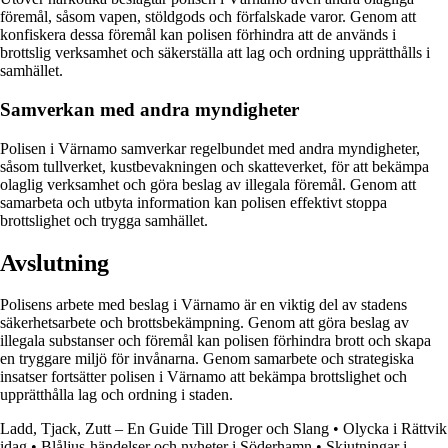
föremål, såsom vapen, stöldgods och förfalskade varor. Genom att
konfiskera dessa föremål kan polisen förhindra att de används i
brottslig verksamhet och säkerställa att lag och ordning upprätthålls i
samhället.
Samverkan med andra myndigheter
Polisen i Värnamo samverkar regelbundet med andra myndigheter,
såsom tullverket, kustbevakningen och skatteverket, för att bekämpa
olaglig verksamhet och göra beslag av illegala föremål. Genom att
samarbeta och utbyta information kan polisen effektivt stoppa
brottslighet och trygga samhället.
Avslutning
Polisens arbete med beslag i Värnamo är en viktig del av stadens
säkerhetsarbete och brottsbekämpning. Genom att göra beslag av
illegala substanser och föremål kan polisen förhindra brott och skapa
en tryggare miljö för invånarna. Genom samarbete och strategiska
insatser fortsätter polisen i Värnamo att bekämpa brottslighet och
upprätthålla lag och ordning i staden.
Ladd, Tjack, Zutt – En Guide Till Droger och Slang
•
Olycka i Rättvik
idag
•
Blåljus-händelser och nyheter i Söderhamn
•
Skjutningar i