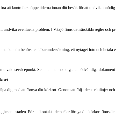
 bra att kontrollera öppettiderna innan ditt besök för att undvika onödig
att undvika eventuella problem. I Växjö finns det särskilda regler och pro
annat kan du behöva en läkarundersökning, ett nytaget foto och betala en
 en utvald servicepunkt. Se till att ha med dig alla nödvändiga dokument
rkort
hjälpa dig med att förnya ditt körkort. Genom att följa deras riktlinjer oc
ryggheten i staden. För att kontakta dem eller förnya ditt körkort finns d