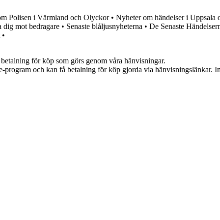
om Polisen i Värmland och Olyckor
•
Nyheter om händelser i Uppsala oc
 dig mot bedragare
•
Senaste blåljusnyheterna
•
De Senaste Händelsern
•
mot betalning för köp som görs genom våra hänvisningar.
te-program och kan få betalning för köp gjorda via hänvisningslänkar. Inn