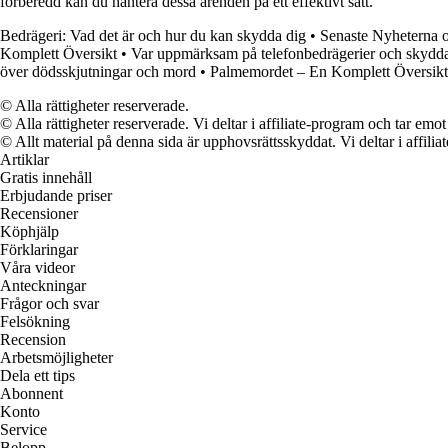
förberedd kan du hantera dessa ärenden på ett effektivt sätt.
Bedrägeri: Vad det är och hur du kan skydda dig
•
Senaste Nyheterna 
Komplett Översikt
•
Var uppmärksam på telefonbedrägerier och skydda
över dödsskjutningar och mord
•
Palmemordet – En Komplett Översikt
© Alla rättigheter reserverade.
© Alla rättigheter reserverade. Vi deltar i affiliate-program och tar e
© Allt material på denna sida är upphovsrättsskyddat. Vi deltar i affilia
Artiklar
Gratis innehåll
Erbjudande priser
Recensioner
Köphjälp
Förklaringar
Våra videor
Anteckningar
Frågor och svar
Felsökning
Recension
Arbetsmöjligheter
Dela ett tips
Abonnent
Konto
Service
Belopp