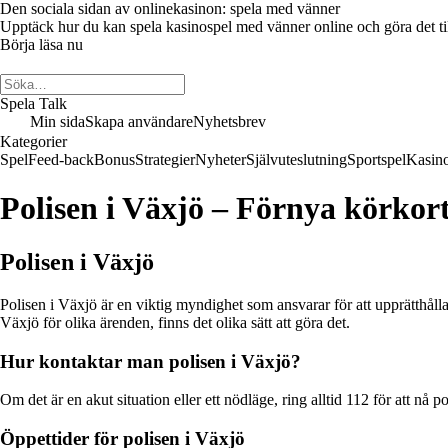
Den sociala sidan av onlinekasinon: spela med vänner
Upptäck hur du kan spela kasinospel med vänner online och göra det till 
Börja läsa nu
Spela Talk
Min sida
Skapa användare
Nyhetsbrev
Kategorier
Spel
Feed-back
Bonus
Strategier
Nyheter
Självuteslutning
Sportspel
Kasin
Polisen i Växjö – Förnya körkort
Polisen i Växjö
Polisen i Växjö är en viktig myndighet som ansvarar för att upprätthåll
Växjö för olika ärenden, finns det olika sätt att göra det.
Hur kontaktar man polisen i Växjö?
Om det är en akut situation eller ett nödläge, ring alltid 112 för att nå
Öppettider för polisen i Växjö