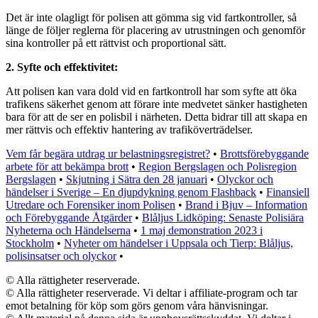
Det är inte olagligt för polisen att gömma sig vid fartkontroller, så
länge de följer reglerna för placering av utrustningen och genomför
sina kontroller på ett rättvist och proportional sätt.
2. Syfte och effektivitet:
Att polisen kan vara dold vid en fartkontroll har som syfte att öka
trafikens säkerhet genom att förare inte medvetet sänker hastigheten
bara för att de ser en polisbil i närheten. Detta bidrar till att skapa en
mer rättvis och effektiv hantering av trafiköverträdelser.
Vem får begära utdrag ur belastningsregistret?
•
Brottsförebyggande
arbete för att bekämpa brott
•
Region Bergslagen och Polisregion
Bergslagen
•
Skjutning i Sätra den 28 januari
•
Olyckor och
händelser i Sverige – En djupdykning genom Flashback
•
Finansiell
Utredare och Forensiker inom Polisen
•
Brand i Bjuv – Information
och Förebyggande Åtgärder
•
Blåljus Lidköping: Senaste Polisiära
Nyheterna och Händelserna
•
1 maj demonstration 2023 i
Stockholm
•
Nyheter om händelser i Uppsala och Tierp: Blåljus,
polisinsatser och olyckor
•
© Alla rättigheter reserverade.
© Alla rättigheter reserverade. Vi deltar i affiliate-program och tar
emot betalning för köp som görs genom våra hänvisningar.