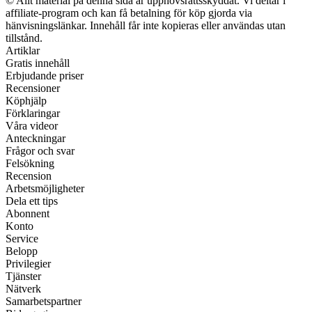
© Allt material på denna sida är upphovsrättsskyddat. Vi deltar i
affiliate-program och kan få betalning för köp gjorda via
hänvisningslänkar. Innehåll får inte kopieras eller användas utan
tillstånd.
Artiklar
Gratis innehåll
Erbjudande priser
Recensioner
Köphjälp
Förklaringar
Våra videor
Anteckningar
Frågor och svar
Felsökning
Recension
Arbetsmöjligheter
Dela ett tips
Abonnent
Konto
Service
Belopp
Privilegier
Tjänster
Nätverk
Samarbetspartner