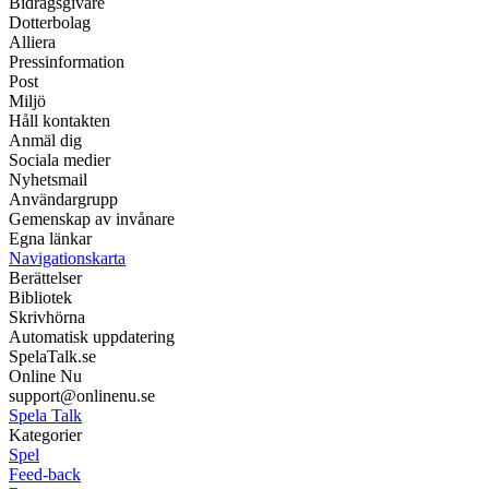
Bidragsgivare
Dotterbolag
Alliera
Pressinformation
Post
Miljö
Håll kontakten
Anmäl dig
Sociala medier
Nyhetsmail
Användargrupp
Gemenskap av invånare
Egna länkar
Navigationskarta
Berättelser
Bibliotek
Skrivhörna
Automatisk uppdatering
SpelaTalk.se
Online Nu
support@onlinenu.se
Spela Talk
Kategorier
Spel
Feed-back