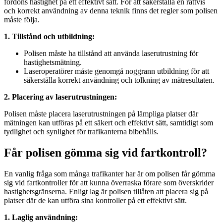
fordons hastighet på ett effektivt sätt. För att säkerställa en rättvis
och korrekt användning av denna teknik finns det regler som polisen
måste följa.
1. Tillstånd och utbildning:
Polisen måste ha tillstånd att använda laserutrustning för
hastighetsmätning.
Laseroperatörer måste genomgå noggrann utbildning för att
säkerställa korrekt användning och tolkning av mätresultaten.
2. Placering av laserutrustningen:
Polisen måste placera laserutrustningen på lämpliga platser där
mätningen kan utföras på ett säkert och effektivt sätt, samtidigt som
tydlighet och synlighet för trafikanterna bibehålls.
Får polisen gömma sig vid fartkontroll?
En vanlig fråga som många trafikanter har är om polisen får gömma
sig vid fartkontroller för att kunna överraska förare som överskrider
hastighetsgränserna. Enligt lag är polisen tillåten att placera sig på
platser där de kan utföra sina kontroller på ett effektivt sätt.
1. Laglig användning: