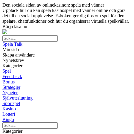
Den sociala sidan av onlinekasinon: spela med vänner
Upptäck hur du kan spela kasinospel med vänner online och göra
det till en social upplevelse. E-boken ger dig tips om spel för flera
spelare, chattfunktioner och hur du organiserar virtuella spelkvällar.
Börja läsa nu
Spela Talk
Min sida
Skapa användare
Nyhetsbrev
Kategorier
Spel
Feed-back
Bonus
Strategier
Nyheter
Självuteslutning
Sportspel
Kasino
Lotteri
Bingo
Kategorier