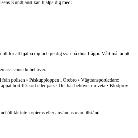
lisens Kundtjänst kan hjälpa dig med:
l för att hjälpa dig och ge dig svar på dina frågor. Vårt mål är att
den assistans du behöver.
 från polisen
•
Påskupploppen i Örebro
•
Vägtransportledare:
Tappat bort ID-kort eller pass? Det här behöver du veta
•
Blodprov
ehåll får inte kopieras eller användas utan tillstånd.