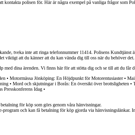
t kontakta polisen för. Här är några exempel på vanliga frågor som Po
e, tveka inte att ringa telefonnummer 11414. Polisens Kundtjänst är til
t viktigt att du känner att du kan vända dig till oss när du behöver det.
 med dina ärenden. Vi finns här för att stötta dig och se till att du får 
den
•
Motormässa Jönköping: En Höjdpunkt för Motorentusiaster
•
Mail
sning
•
Mord och skjutningar i Borås: En översikt över brottsligheten
•
ns Presskonferens Idag
•
mot betalning för köp som görs genom våra hänvisningar.
te-program och kan få betalning för köp gjorda via hänvisningslänkar. Inn