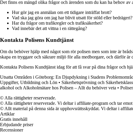
Det finns en mängd olika frågor och ärenden som du kan ha behov av at
Hur gör jag en anmälan om ett tidigare inträffat brott?
Vad ska jag göra om jag har blivit utsatt för stöld eller bedrägeri?
Har du frågor om trafikregler och trafiksäkerhet?
Vad innebär det att vittna i en rättegång?
Kontakta Polisens Kundtjänst
Om du behöver hjälp med något som rör polisen men som inte är brådskand
skapa en tryggare och säkrare miljö för alla medborgare, och därför är de
Kontakta Polisens Kundtjänst idag för att få svar på dina frågor och hjälp
Utsatta Områden i Göteborg: En Djupdykning i Stadens Problemområ
Uppgifter, Utbildning och Lön
•
Säkerhetsprövning och Säkerhetsklas
alkohol och Alkoholmätare hos Polisen – Allt du behöver veta
•
Polise
© Alla rättigheter reserverade.
© Alla rättigheter reserverade. Vi deltar i affiliate-program och tar e
© Allt material på denna sida är upphovsrättsskyddat. Vi deltar i affilia
Artiklar
Gratis innehåll
Erbjudande priser
Recensioner