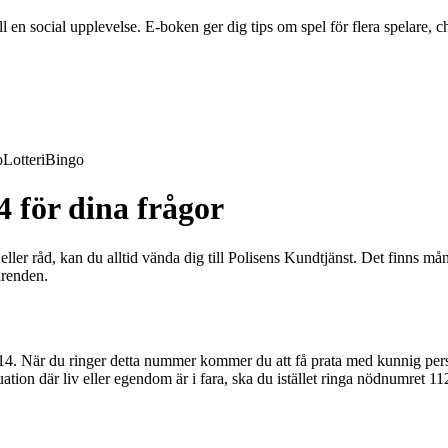
en social upplevelse. E-boken ger dig tips om spel för flera spelare, ch
o
Lotteri
Bingo
 för dina frågor
ller råd, kan du alltid vända dig till Polisens Kundtjänst. Det finns mån
ärenden.
4. När du ringer detta nummer kommer du att få prata med kunnig perso
ation där liv eller egendom är i fara, ska du istället ringa nödnumret 11