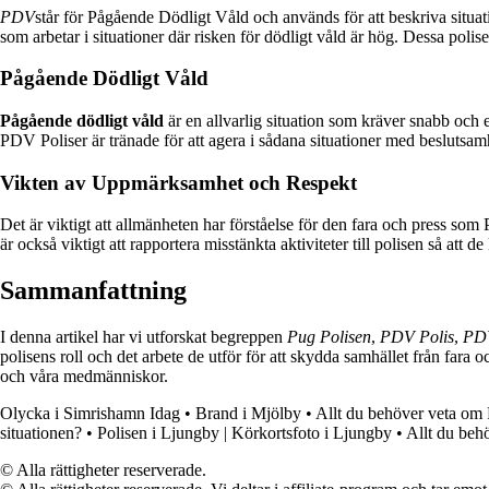
PDV
står för Pågående Dödligt Våld och används för att beskriva situat
som arbetar i situationer där risken för dödligt våld är hög. Dessa polis
Pågående Dödligt Våld
Pågående dödligt våld
är en allvarlig situation som kräver snabb och ef
PDV Poliser är tränade för att agera i sådana situationer med beslutsamh
Vikten av Uppmärksamhet och Respekt
Det är viktigt att allmänheten har förståelse för den fara och press som 
är också viktigt att rapportera misstänkta aktiviteter till polisen så att de
Sammanfattning
I denna artikel har vi utforskat begreppen
Pug Polisen
,
PDV Polis
,
PDV
polisens roll och det arbete de utför för att skydda samhället från fara
och våra medmänniskor.
Olycka i Simrishamn Idag
•
Brand i Mjölby
•
Allt du behöver veta o
situationen?
•
Polisen i Ljungby | Körkortsfoto i Ljungby
•
Allt du beh
© Alla rättigheter reserverade.