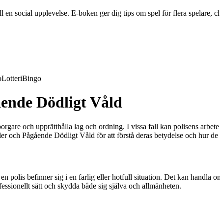
en social upplevelse. E-boken ger dig tips om spel för flera spelare, ch
o
Lotteri
Bingo
ående Dödligt Våld
gare och upprätthålla lag och ordning. I vissa fall kan polisens arbete 
ch Pågående Dödligt Våld för att förstå deras betydelse och hur de rel
en polis befinner sig i en farlig eller hotfull situation. Det kan handla 
ofessionellt sätt och skydda både sig själva och allmänheten.