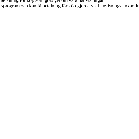
mot betalning för köp som görs genom våra hänvisningar.
te-program och kan få betalning för köp gjorda via hänvisningslänkar. Inn