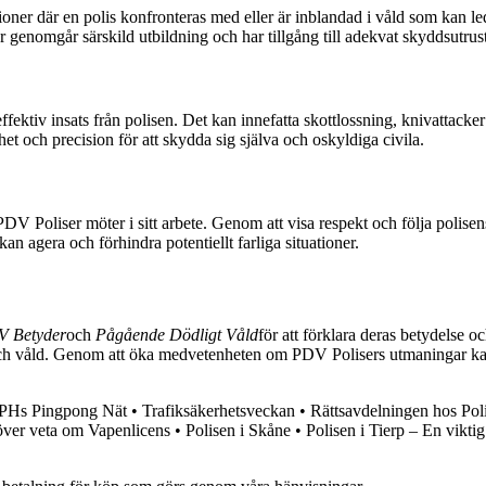
ioner där en polis konfronteras med eller är inblandad i våld som kan le
er genomgår särskild utbildning och har tillgång till adekvat skyddsutrus
fektiv insats från polisen. Det kan innefatta skottlossning, knivattacker
et och precision för att skydda sig själva och oskyldiga civila.
PDV Poliser möter i sitt arbete. Genom att visa respekt och följa polisens
 kan agera och förhindra potentiellt farliga situationer.
 Betyder
och
Pågående Dödligt Våld
för att förklara deras betydelse oc
 och våld. Genom att öka medvetenheten om PDV Polisers utmaningar kan vi
m PHs Pingpong Nät
•
Trafiksäkerhetsveckan
•
Rättsavdelningen hos Pol
över veta om Vapenlicens
•
Polisen i Skåne
•
Polisen i Tierp – En viktig