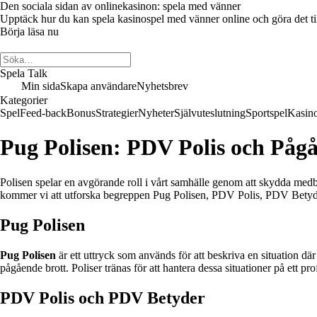
Den sociala sidan av onlinekasinon: spela med vänner
Upptäck hur du kan spela kasinospel med vänner online och göra det till 
Börja läsa nu
Spela Talk
Min sida
Skapa användare
Nyhetsbrev
Kategorier
Spel
Feed-back
Bonus
Strategier
Nyheter
Självuteslutning
Sportspel
Kasin
Pug Polisen: PDV Polis och Påg
Polisen spelar en avgörande roll i vårt samhälle genom att skydda medbor
kommer vi att utforska begreppen Pug Polisen, PDV Polis, PDV Betyder o
Pug Polisen
Pug Polisen
är ett uttryck som används för att beskriva en situation där 
pågående brott. Poliser tränas för att hantera dessa situationer på ett pr
PDV Polis och PDV Betyder