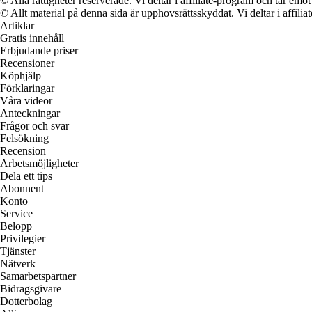
© Alla rättigheter reserverade. Vi deltar i affiliate-program och tar e
© Allt material på denna sida är upphovsrättsskyddat. Vi deltar i affilia
Artiklar
Gratis innehåll
Erbjudande priser
Recensioner
Köphjälp
Förklaringar
Våra videor
Anteckningar
Frågor och svar
Felsökning
Recension
Arbetsmöjligheter
Dela ett tips
Abonnent
Konto
Service
Belopp
Privilegier
Tjänster
Nätverk
Samarbetspartner
Bidragsgivare
Dotterbolag