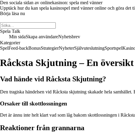
Den sociala sidan av onlinekasinon: spela med vänner
Upptäck hur du kan spela kasinospel med vänner online och göra det till 
Börja läsa nu
Spela Talk
Min sida
Skapa användare
Nyhetsbrev
Kategorier
Spel
Feed-back
Bonus
Strategier
Nyheter
Självuteslutning
Sportspel
Kasin
Råcksta Skjutning – En översikt 
Vad hände vid Råcksta Skjutning?
Den tragiska händelsen vid Råcksta skjutning skakade hela samhället. En
Orsaker till skottlossningen
Det är ännu inte helt klart vad som låg bakom skottlossningen i Råcksta.
Reaktioner från grannarna