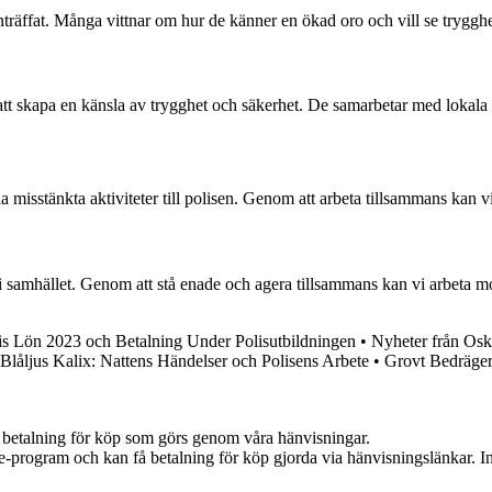
träffat. Många vittnar om hur de känner en ökad oro och vill se trygghet
r att skapa en känsla av trygghet och säkerhet. De samarbetar med lokala
isstänkta aktiviteter till polisen. Genom att arbeta tillsammans kan vi al
i samhället. Genom att stå enade och agera tillsammans kan vi arbeta m
is Lön 2023 och Betalning Under Polisutbildningen
•
Nyheter från Os
Blåljus Kalix: Nattens Händelser och Polisens Arbete
•
Grovt Bedrägeri
mot betalning för köp som görs genom våra hänvisningar.
te-program och kan få betalning för köp gjorda via hänvisningslänkar. Inn