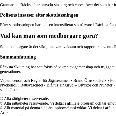
Grannarna i Råcksta har uttryckt sin sorg och chock över det som har in
Polisens insatser efter skottlossningen
Efter skottlossningen har polisen intensifierat sin närvaro i Råcksta fö
Vad kan man som medborgare göra?
Som medborgare är det viktigt att vara vaksam och rapportera eventuella m
Sammanfattning
Råcksta Skjutning har satt fokus på vikten av gemenskap och trygghet 
generationer.
Vapenlicenser och Regler för Jägarexamen
•
Brand Örnsköldsvik
•
Pol
Nyckelroll i Rättsväsendet
•
Blåljus Tingsryd – Olyckor och Nyheter
•
samhället
•
© Alla rättigheter reserverade.
© Alla rättigheter reserverade. Vi deltar i affiliate-program och tar e
© Allt material på denna sida är upphovsrättsskyddat. Vi deltar i affilia
Artiklar