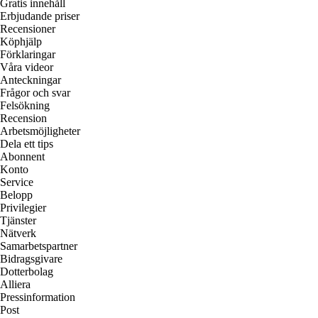
Gratis innehåll
Erbjudande priser
Recensioner
Köphjälp
Förklaringar
Våra videor
Anteckningar
Frågor och svar
Felsökning
Recension
Arbetsmöjligheter
Dela ett tips
Abonnent
Konto
Service
Belopp
Privilegier
Tjänster
Nätverk
Samarbetspartner
Bidragsgivare
Dotterbolag
Alliera
Pressinformation
Post