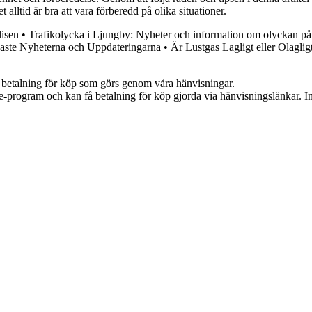
 alltid är bra att vara förberedd på olika situationer.
lisen
•
Trafikolycka i Ljungby: Nyheter och information om olyckan på
naste Nyheterna och Uppdateringarna
•
Är Lustgas Lagligt eller Olaglig
mot betalning för köp som görs genom våra hänvisningar.
te-program och kan få betalning för köp gjorda via hänvisningslänkar. Inn