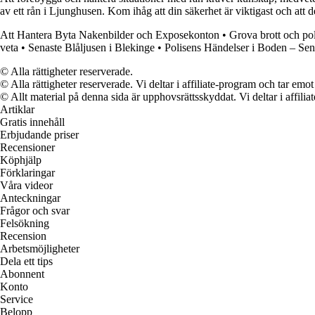
av ett rån i Ljunghusen. Kom ihåg att din säkerhet är viktigast och att det
Att Hantera Byta Nakenbilder och Exposekonton
•
Grova brott och po
veta
•
Senaste Blåljusen i Blekinge
•
Polisens Händelser i Boden – Se
© Alla rättigheter reserverade.
© Alla rättigheter reserverade. Vi deltar i affiliate-program och tar e
© Allt material på denna sida är upphovsrättsskyddat. Vi deltar i affilia
Artiklar
Gratis innehåll
Erbjudande priser
Recensioner
Köphjälp
Förklaringar
Våra videor
Anteckningar
Frågor och svar
Felsökning
Recension
Arbetsmöjligheter
Dela ett tips
Abonnent
Konto
Service
Belopp