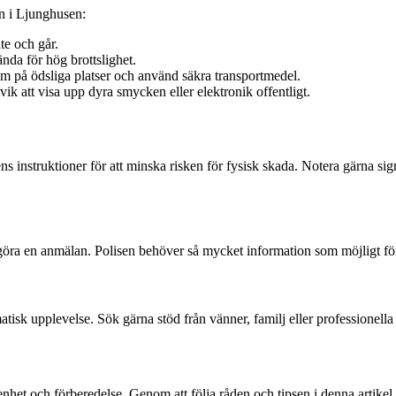
rån i Ljunghusen:
te och går.
nda för hög brottslighet.
m på ödsliga platser och använd säkra transportmedel.
ik att visa upp dyra smycken eller elektronik offentligt.
arens instruktioner för att minska risken för fysisk skada. Notera gärna si
ch göra en anmälan. Polisen behöver så mycket information som möjligt fö
umatisk upplevelse. Sök gärna stöd från vänner, familj eller professionell
het och förberedelse. Genom att följa råden och tipsen i denna artikel 