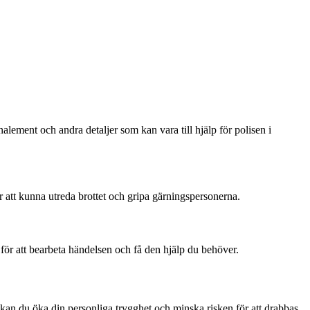
gnalement och andra detaljer som kan vara till hjälp för polisen i
r att kunna utreda brottet och gripa gärningspersonerna.
a för att bearbeta händelsen och få den hjälp du behöver.
kan du öka din personliga trygghet och minska risken för att drabbas