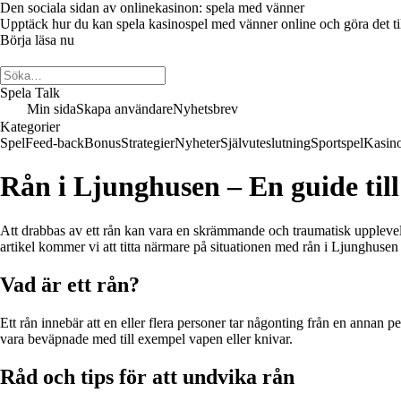
Den sociala sidan av onlinekasinon: spela med vänner
Upptäck hur du kan spela kasinospel med vänner online och göra det till 
Börja läsa nu
Spela Talk
Min sida
Skapa användare
Nyhetsbrev
Kategorier
Spel
Feed-back
Bonus
Strategier
Nyheter
Självuteslutning
Sportspel
Kasin
Rån i Ljunghusen – En guide till
Att drabbas av ett rån kan vara en skrämmande och traumatisk upplevelse,
artikel kommer vi att titta närmare på situationen med rån i Ljunghusen 
Vad är ett rån?
Ett rån innebär att en eller flera personer tar någonting från en annan
vara beväpnade med till exempel vapen eller knivar.
Råd och tips för att undvika rån