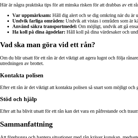
Här är några praktiska tips för att minska risken för att drabbas av ett 
Var uppmärksam:
Håll dig alert och se dig omkring när du är u
Undvik farliga områden:
Undvik att vistas i områden som är kä
Använd säkra transportmedel:
Om möjligt, undvik att gå ensa
Ha koll på dina ägodelar:
Håll koll på dina värdesaker och undv
Vad ska man göra vid ett rån?
Om du blir utsatt för ett rån är det viktigt att agera lugnt och följa rån
utredningen av brottet.
Kontakta polisen
Efter ett rån är det viktigt att kontakta polisen så snart som möjligt o
Stöd och hjälp
Efter att ha blivit utsatt för ett rån kan det vara en påfrestande och tra
Sammanfattning
Att förebygga och hantera situationer med rån kräver kunskap, medveten