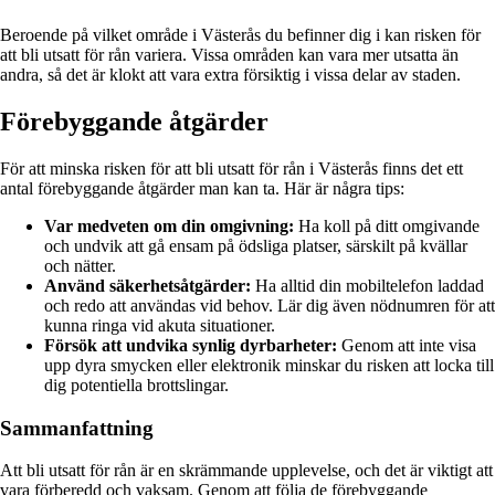
Beroende på vilket område i Västerås du befinner dig i kan risken för
att bli utsatt för rån variera. Vissa områden kan vara mer utsatta än
andra, så det är klokt att vara extra försiktig i vissa delar av staden.
Förebyggande åtgärder
För att minska risken för att bli utsatt för rån i Västerås finns det ett
antal förebyggande åtgärder man kan ta. Här är några tips:
Var medveten om din omgivning:
Ha koll på ditt omgivande
och undvik att gå ensam på ödsliga platser, särskilt på kvällar
och nätter.
Använd säkerhetsåtgärder:
Ha alltid din mobiltelefon laddad
och redo att användas vid behov. Lär dig även nödnumren för att
kunna ringa vid akuta situationer.
Försök att undvika synlig dyrbarheter:
Genom att inte visa
upp dyra smycken eller elektronik minskar du risken att locka till
dig potentiella brottslingar.
Sammanfattning
Att bli utsatt för rån är en skrämmande upplevelse, och det är viktigt att
vara förberedd och vaksam. Genom att följa de förebyggande