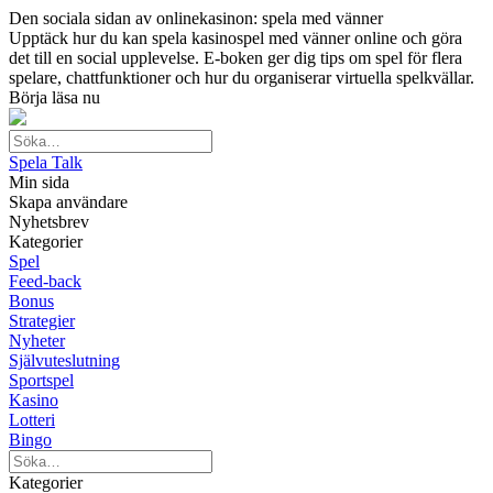
Den sociala sidan av onlinekasinon: spela med vänner
Upptäck hur du kan spela kasinospel med vänner online och göra
det till en social upplevelse. E-boken ger dig tips om spel för flera
spelare, chattfunktioner och hur du organiserar virtuella spelkvällar.
Börja läsa nu
Spela Talk
Min sida
Skapa användare
Nyhetsbrev
Kategorier
Spel
Feed-back
Bonus
Strategier
Nyheter
Självuteslutning
Sportspel
Kasino
Lotteri
Bingo
Kategorier