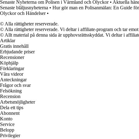
Senaste Nyheterna om Polisen i Värmland och Olyckor
•
Aktuella händ
Senaste blåljusnyheterna
•
Hur gör man en Polisanmälan: En Guide för
Olyckor och Händelser
•
© Alla rättigheter reserverade.
© Alla rättigheter reserverade. Vi deltar i affiliate-program och tar e
© Allt material på denna sida är upphovsrättsskyddat. Vi deltar i affilia
Artiklar
Gratis innehåll
Erbjudande priser
Recensioner
Köphjälp
Förklaringar
Våra videor
Anteckningar
Frågor och svar
Felsökning
Recension
Arbetsmöjligheter
Dela ett tips
Abonnent
Konto
Service
Belopp
Privilegier