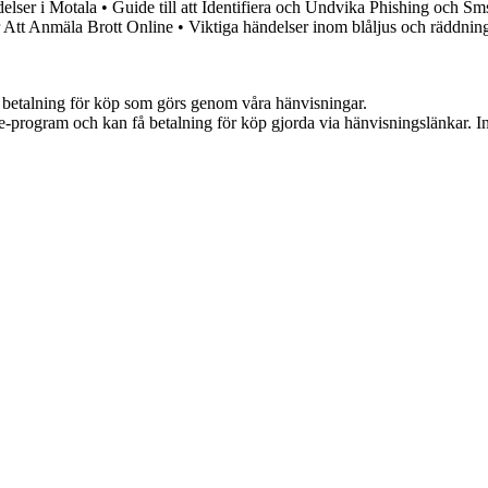
elser i Motala
•
Guide till att Identifiera och Undvika Phishing och Sm
 Att Anmäla Brott Online
•
Viktiga händelser inom blåljus och räddning
mot betalning för köp som görs genom våra hänvisningar.
te-program och kan få betalning för köp gjorda via hänvisningslänkar. Inn