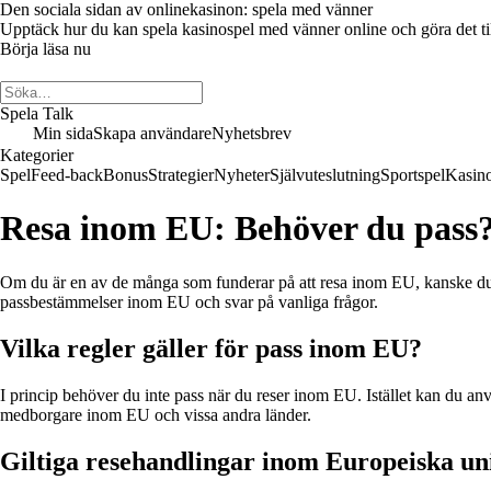
Den sociala sidan av onlinekasinon: spela med vänner
Upptäck hur du kan spela kasinospel med vänner online och göra det till 
Börja läsa nu
Spela Talk
Min sida
Skapa användare
Nyhetsbrev
Kategorier
Spel
Feed-back
Bonus
Strategier
Nyheter
Självuteslutning
Sportspel
Kasin
Resa inom EU: Behöver du pass
Om du är en av de många som funderar på att resa inom EU, kanske du u
passbestämmelser inom EU och svar på vanliga frågor.
Vilka regler gäller för pass inom EU?
I princip behöver du inte pass när du reser inom EU. Istället kan du anv
medborgare inom EU och vissa andra länder.
Giltiga resehandlingar inom Europeiska un