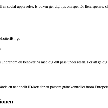
en social upplevelse. E-boken ger dig tips om spel för flera spelare, ch
o
Lotteri
Bingo
?
ndrar om du behöver ha med dig ditt pass under resan. För att ge dig 
ända ett nationellt ID-kort för att passera gränskontroller inom Europeis
ionen