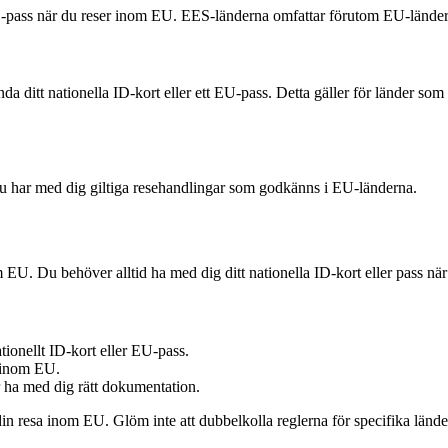
S-pass när du reser inom EU. EES-länderna omfattar förutom EU-länder
da ditt nationella ID-kort eller ett EU-pass. Detta gäller för länder s
tt du har med dig giltiga resehandlingar som godkänns i EU-länderna.
inom EU. Du behöver alltid ha med dig ditt nationella ID-kort eller pass n
ionellt ID-kort eller EU-pass.
r inom EU.
 ha med dig rätt dokumentation.
din resa inom EU. Glöm inte att dubbelkolla reglerna för specifika länd