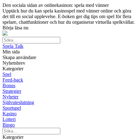
Den sociala sidan av onlinekasinon: spela med vänner
Upptäck hur du kan spela kasinospel med vänner online och göra
det till en social upplevelse. E-boken ger dig tips om spel för flera
spelare, chattfunktioner och hur du organiserar virtuella spelkvällar.
Börja läsa nu
Spela Talk
Min sida
Skapa användare
Nyhetsbrev
Kategorier
Spel
Feed-back
Bonus
Strategier
Nyheter
Självuteslutning
Sportspel
Kasino
Lotteri
Bingo
Kategorier