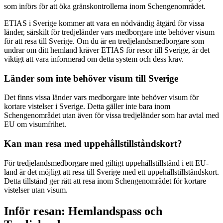
som införs för att öka gränskontrollerna inom Schengenområdet.
ETIAS i Sverige kommer att vara en nödvändig åtgärd för vissa
länder, särskilt för tredjeländer vars medborgare inte behöver visum
för att resa till Sverige. Om du är en tredjelandsmedborgare som
undrar om ditt hemland kräver ETIAS för resor till Sverige, är det
viktigt att vara informerad om detta system och dess krav.
Länder som inte behöver visum till Sverige
Det finns vissa länder vars medborgare inte behöver visum för
kortare vistelser i Sverige. Detta gäller inte bara inom
Schengenområdet utan även för vissa tredjeländer som har avtal med
EU om visumfrihet.
Kan man resa med uppehållstillståndskort?
För tredjelandsmedborgare med giltigt uppehållstillstånd i ett EU-
land är det möjligt att resa till Sverige med ett uppehållstillståndskort.
Detta tillstånd ger rätt att resa inom Schengenområdet för kortare
vistelser utan visum.
Inför resan: Hemlandspass och