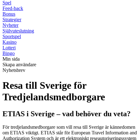
Spel
Feed-back
Bonus
Strategier
Nyheter
Självuteslutning
Sportspel
Kasino
Lotteri
Bingo
Min sida
Skapa användare
Nyhetsbrev
Resa till Sverige för
Tredjelandsmedborgare
ETIAS i Sverige – vad behöver du veta?
För tredjelandsmedborgare som vill resa till Sverige är kännedomen
om ETIAS viktigt. ETIAS står för European Travel Information and
Authorization System och är ett elektroniskt reseautoriseringssystem