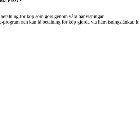
iskt Pass?
•
mot betalning för köp som görs genom våra hänvisningar.
te-program och kan få betalning för köp gjorda via hänvisningslänkar. Inn