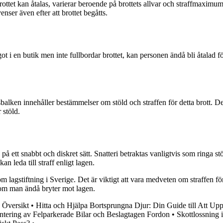
ottet kan åtalas, varierar beroende på brottets allvar och straffmaximum. 
nser även efter att brottet begåtts.
 i en butik men inte fullbordar brottet, kan personen ändå bli åtalad för f
alken innehåller bestämmelser om stöld och straffen för detta brott. Det ä
 stöld.
å ett snabbt och diskret sätt. Snatteri betraktas vanligtvis som ringa st
an leda till straff enligt lagen.
 lagstiftning i Sverige. Det är viktigt att vara medveten om straffen för s
a om man ändå bryter mot lagen.
 Översikt
•
Hitta och Hjälpa Bortsprungna Djur: Din Guide till Att U
antering av Felparkerade Bilar och Beslagtagen Fordon
•
Skottlossning 