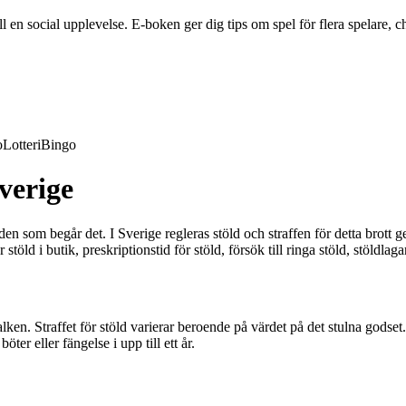
en social upplevelse. E-boken ger dig tips om spel för flera spelare, ch
o
Lotteri
Bingo
Sverige
 den som begår det. I Sverige regleras stöld och straffen för detta brott 
töld i butik, preskriptionstid för stöld, försök till ringa stöld, stöldlagar
en. Straffet för stöld varierar beroende på värdet på det stulna godset. F
öter eller fängelse i upp till ett år.