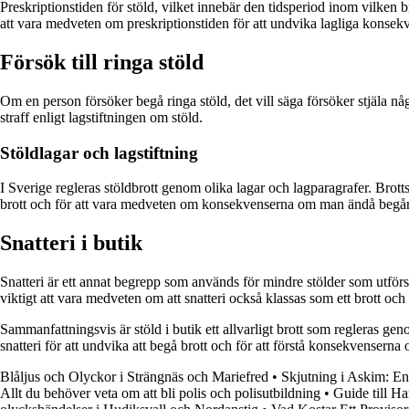
Preskriptionstiden för stöld, vilket innebär den tidsperiod inom vilken br
att vara medveten om preskriptionstiden för att undvika lagliga konsekve
Försök till ringa stöld
Om en person försöker begå ringa stöld, det vill säga försöker stjäla något
straff enligt lagstiftningen om stöld.
Stöldlagar och lagstiftning
I Sverige regleras stöldbrott genom olika lagar och lagparagrafer. Brottsb
brott och för att vara medveten om konsekvenserna om man ändå begår
Snatteri i butik
Snatteri är ett annat begrepp som används för mindre stölder som utförs p
viktigt att vara medveten om att snatteri också klassas som ett brott och k
Sammanfattningsvis är stöld i butik ett allvarligt brott som regleras genom
snatteri för att undvika att begå brott och för att förstå konsekvensern
Blåljus och Olyckor i Strängnäs och Mariefred
•
Skjutning i Askim: En
Allt du behöver veta om att bli polis och polisutbildning
•
Guide till H