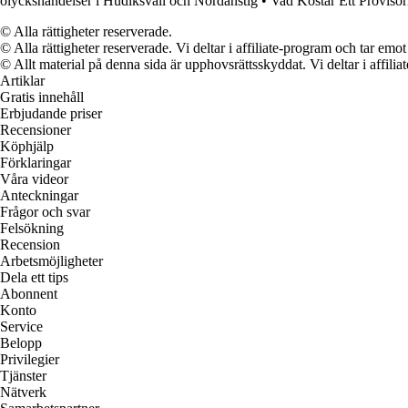
olyckshändelser i Hudiksvall och Nordanstig
•
Vad Kostar Ett Provisor
© Alla rättigheter reserverade.
© Alla rättigheter reserverade. Vi deltar i affiliate-program och tar e
© Allt material på denna sida är upphovsrättsskyddat. Vi deltar i affilia
Artiklar
Gratis innehåll
Erbjudande priser
Recensioner
Köphjälp
Förklaringar
Våra videor
Anteckningar
Frågor och svar
Felsökning
Recension
Arbetsmöjligheter
Dela ett tips
Abonnent
Konto
Service
Belopp
Privilegier
Tjänster
Nätverk