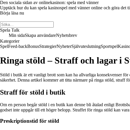
Den sociala sidan av onlinekasinon: spela med vänner
Upptäck hur du kan spela kasinospel med vänner online och göra det till 
Börja läsa nu
Spela Talk
Min sida
Skapa användare
Nyhetsbrev
Kategorier
Spel
Feed-back
Bonus
Strategier
Nyheter
Självuteslutning
Sportspel
Kasin
Ringa stöld – Straff och lagar i 
Stöld i butik är ett vanligt brott som kan ha allvarliga konsekvenser för
säkerhet. Denna artikel kommer att titta närmare på ringa stöld, straff för s
Straff för stöld i butik
Om en person begår stöld i en butik kan denne bli åtalad enligt Brottsbalk
godset inte uppgår till ett högre belopp. Straffet för ringa stöld kan vara b
Preskriptionstid för stöld