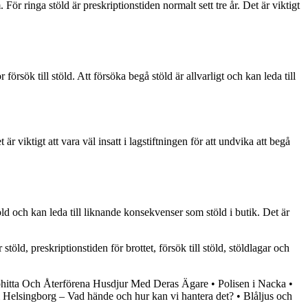
För ringa stöld är preskriptionstiden normalt sett tre år. Det är viktigt
örsök till stöld. Att försöka begå stöld är allvarligt och kan leda till
r viktigt att vara väl insatt i lagstiftningen för att undvika att begå
öld och kan leda till liknande konsekvenser som stöld i butik. Det är
töld, preskriptionstiden för brottet, försök till stöld, stöldlagar och
pphitta Och Återförena Husdjur Med Deras Ägare
•
Polisen i Nacka
•
i Helsingborg – Vad hände och hur kan vi hantera det?
•
Blåljus och