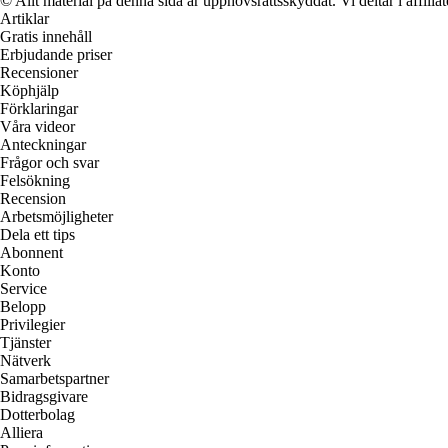
© Allt material på denna sida är upphovsrättsskyddat. Vi deltar i affilia
Artiklar
Gratis innehåll
Erbjudande priser
Recensioner
Köphjälp
Förklaringar
Våra videor
Anteckningar
Frågor och svar
Felsökning
Recension
Arbetsmöjligheter
Dela ett tips
Abonnent
Konto
Service
Belopp
Privilegier
Tjänster
Nätverk
Samarbetspartner
Bidragsgivare
Dotterbolag
Alliera