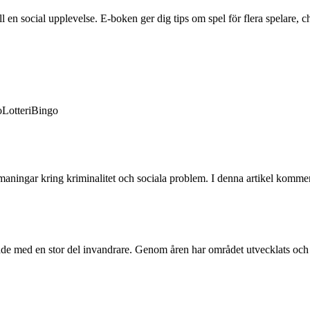
en social upplevelse. E-boken ger dig tips om spel för flera spelare, ch
o
Lotteri
Bingo
ningar kring kriminalitet och sociala problem. I denna artikel kommer 
e med en stor del invandrare. Genom åren har området utvecklats och f