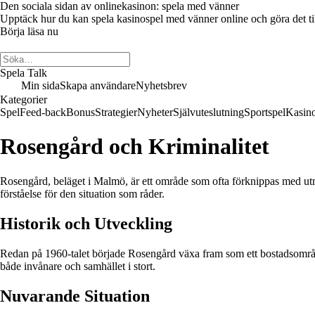
Den sociala sidan av onlinekasinon: spela med vänner
Upptäck hur du kan spela kasinospel med vänner online och göra det till 
Börja läsa nu
Spela Talk
Min sida
Skapa användare
Nyhetsbrev
Kategorier
Spel
Feed-back
Bonus
Strategier
Nyheter
Självuteslutning
Sportspel
Kasin
Rosengård och Kriminalitet
Rosengård, beläget i Malmö, är ett område som ofta förknippas med utma
förståelse för den situation som råder.
Historik och Utveckling
Redan på 1960-talet började Rosengård växa fram som ett bostadsområd
både invånare och samhället i stort.
Nuvarande Situation