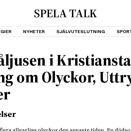
SPELA TALK
GIER
NYHETER
SJÄLVUTESLUTNING
SPOR
åljusen i Kristiansta
ng om Olyckor, Uttr
er
lser
 flera allvarliga olyckor den senaste tiden. En dödso