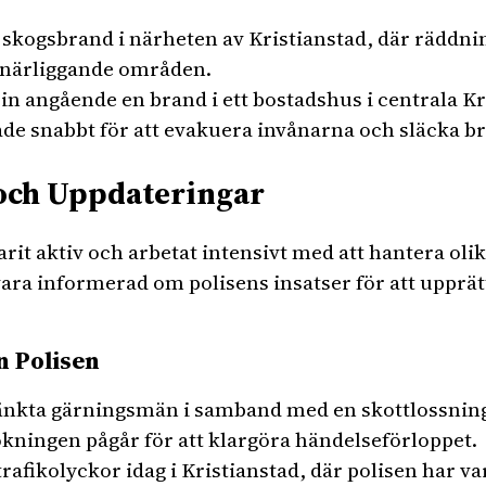
 skogsbrand i närheten av Kristianstad, där räddni
 närliggande områden.
 in angående en brand i ett bostadshus i centrala Kr
de snabbt för att evakuera invånarna och släcka b
 och Uppdateringar
arit aktiv och arbetat intensivt med att hantera oli
 vara informerad om polisens insatser för att upprä
n Polisen
tänkta gärningsmän i samband med en skottlossnin
ökningen pågår för att klargöra händelseförloppet.
trafikolyckor idag i Kristianstad, där polisen har var