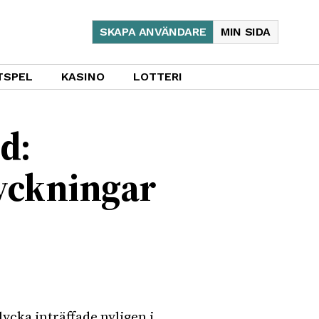
SKAPA ANVÄNDARE
MIN SIDA
TSPEL
KASINO
LOTTERI
d:
yckningar
lycka inträffade nyligen i