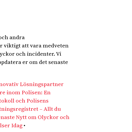
 och andra
r viktigt att vara medveten
yckor och incidenter. Vi
uppdatera er om det senaste
nnovativ Lösningspartner
are inom Polisen: En
okoll och Polisens
tningsregistret – Allt du
enaste Nytt om Olyckor och
lser Idag
•