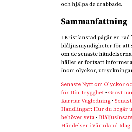
och hjälpa de drabbade.
Sammanfattning
I Kristianstad pågår en rad
blåljusmyndigheter för att 
om de senaste händelserna o
håller er fortsatt informer
inom olyckor, utryckningar
Senaste Nytt om Olyckor o
för Din Trygghet
•
Grovt na
Karriär Vägledning
•
Senast
Handlingar: Hur du begär ut
behöver veta
•
Blåljusinsat
Händelser i Värmland Idag