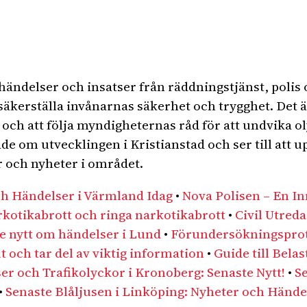
 händelser och insatser från räddningstjänst, polis
säkerställa invånarnas säkerhet och trygghet. Det ä
ch att följa myndigheternas råd för att undvika ol
ade om utvecklingen i Kristianstad och ser till att 
 och nyheter i området.
ch Händelser i Värmland Idag
•
Nova Polisen – En I
rkotikabrott och ringa narkotikabrott
•
Civil Utred
e nytt om händelser i Lund
•
Förundersökningsprot
 och tar del av viktig information
•
Guide till Belas
ser och Trafikolyckor i Kronoberg: Senaste Nytt!
•
S
•
Senaste Blåljusen i Linköping: Nyheter och Hände