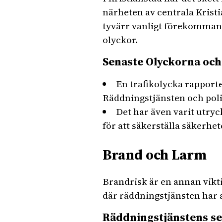
närheten av centrala Kristi
tyvärr vanligt förekommande
olyckor.
Senaste Olyckorna oc
En trafikolycka rapporte
Räddningstjänsten och polis
Det har även varit utryc
för att säkerställa säkerhet
Brand och Larm
Brandrisk är en annan vikti
där räddningstjänsten har 
Räddningstjänstens s