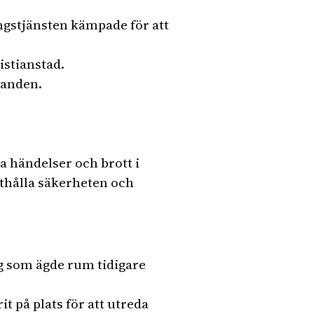
ngstjänsten kämpade för att
istianstad.
randen.
ka händelser och brott i
tthålla säkerheten och
g som ägde rum tidigare
it på plats för att utreda