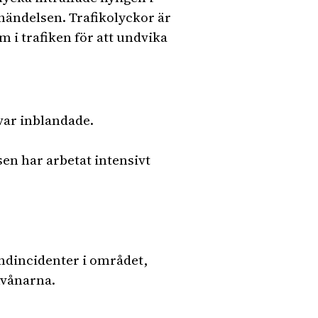
 händelsen. Trafikolyckor är
 i trafiken för att undvika
 var inblandade.
sen har arbetat intensivt
andincidenter i området,
nvånarna.