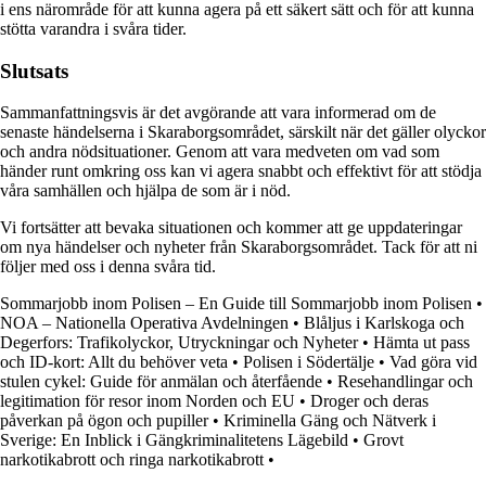
i ens närområde för att kunna agera på ett säkert sätt och för att kunna
stötta varandra i svåra tider.
Slutsats
Sammanfattningsvis är det avgörande att vara informerad om de
senaste händelserna i Skaraborgsområdet, särskilt när det gäller olyckor
och andra nödsituationer. Genom att vara medveten om vad som
händer runt omkring oss kan vi agera snabbt och effektivt för att stödja
våra samhällen och hjälpa de som är i nöd.
Vi fortsätter att bevaka situationen och kommer att ge uppdateringar
om nya händelser och nyheter från Skaraborgsområdet. Tack för att ni
följer med oss i denna svåra tid.
Sommarjobb inom Polisen – En Guide till Sommarjobb inom Polisen
•
NOA – Nationella Operativa Avdelningen
•
Blåljus i Karlskoga och
Degerfors: Trafikolyckor, Utryckningar och Nyheter
•
Hämta ut pass
och ID-kort: Allt du behöver veta
•
Polisen i Södertälje
•
Vad göra vid
stulen cykel: Guide för anmälan och återfående
•
Resehandlingar och
legitimation för resor inom Norden och EU
•
Droger och deras
påverkan på ögon och pupiller
•
Kriminella Gäng och Nätverk i
Sverige: En Inblick i Gängkriminalitetens Lägebild
•
Grovt
narkotikabrott och ringa narkotikabrott
•