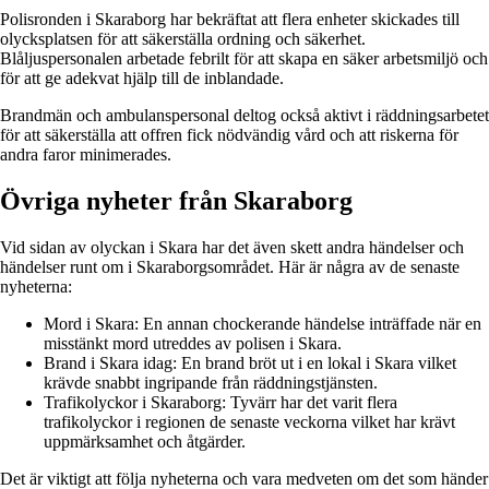
Polisronden i Skaraborg har bekräftat att flera enheter skickades till
olycksplatsen för att säkerställa ordning och säkerhet.
Blåljuspersonalen arbetade febrilt för att skapa en säker arbetsmiljö och
för att ge adekvat hjälp till de inblandade.
Brandmän och ambulanspersonal deltog också aktivt i räddningsarbetet
för att säkerställa att offren fick nödvändig vård och att riskerna för
andra faror minimerades.
Övriga nyheter från Skaraborg
Vid sidan av olyckan i Skara har det även skett andra händelser och
händelser runt om i Skaraborgsområdet. Här är några av de senaste
nyheterna:
Mord i Skara: En annan chockerande händelse inträffade när en
misstänkt mord utreddes av polisen i Skara.
Brand i Skara idag: En brand bröt ut i en lokal i Skara vilket
krävde snabbt ingripande från räddningstjänsten.
Trafikolyckor i Skaraborg: Tyvärr har det varit flera
trafikolyckor i regionen de senaste veckorna vilket har krävt
uppmärksamhet och åtgärder.
Det är viktigt att följa nyheterna och vara medveten om det som händer