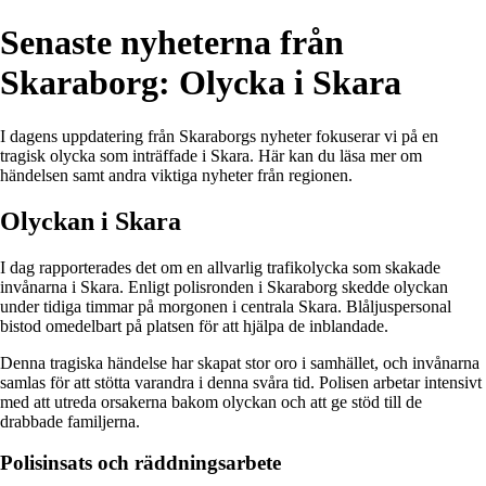
Senaste nyheterna från
Skaraborg: Olycka i Skara
I dagens uppdatering från Skaraborgs nyheter fokuserar vi på en
tragisk olycka som inträffade i Skara. Här kan du läsa mer om
händelsen samt andra viktiga nyheter från regionen.
Olyckan i Skara
I dag rapporterades det om en allvarlig trafikolycka som skakade
invånarna i Skara. Enligt polisronden i Skaraborg skedde olyckan
under tidiga timmar på morgonen i centrala Skara. Blåljuspersonal
bistod omedelbart på platsen för att hjälpa de inblandade.
Denna tragiska händelse har skapat stor oro i samhället, och invånarna
samlas för att stötta varandra i denna svåra tid. Polisen arbetar intensivt
med att utreda orsakerna bakom olyckan och att ge stöd till de
drabbade familjerna.
Polisinsats och räddningsarbete