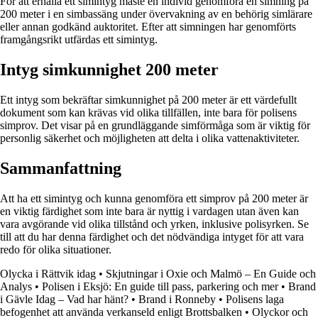
För att erhålla ett simintyg måste en individ genomföra en simning på
200 meter i en simbassäng under övervakning av en behörig simlärare
eller annan godkänd auktoritet. Efter att simningen har genomförts
framgångsrikt utfärdas ett simintyg.
Intyg simkunnighet 200 meter
Ett intyg som bekräftar simkunnighet på 200 meter är ett värdefullt
dokument som kan krävas vid olika tillfällen, inte bara för polisens
simprov. Det visar på en grundläggande simförmåga som är viktig för
personlig säkerhet och möjligheten att delta i olika vattenaktiviteter.
Sammanfattning
Att ha ett simintyg och kunna genomföra ett simprov på 200 meter är
en viktig färdighet som inte bara är nyttig i vardagen utan även kan
vara avgörande vid olika tillstånd och yrken, inklusive polisyrken. Se
till att du har denna färdighet och det nödvändiga intyget för att vara
redo för olika situationer.
Olycka i Rättvik idag
•
Skjutningar i Oxie och Malmö – En Guide och
Analys
•
Polisen i Eksjö: En guide till pass, parkering och mer
•
Brand
i Gävle Idag – Vad har hänt?
•
Brand i Ronneby
•
Polisens laga
befogenhet att använda verkanseld enligt Brottsbalken
•
Olyckor och