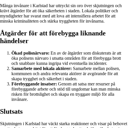
Många invånare i Karlstad har uttryckt sin oro över skjutningen och
krävt åtgärder för att öka säkerheten i staden. Lokala politiker och
myndigheter har svarat med att lova att intensifiera arbetet för att
minska kriminaliteten och stärka tryggheten för invånarna.
Åtgärder för att förebygga liknande
händelser
Ökad polisnärvaro:
En av de åtgärder som diskuterats är att
öka polisens närvaro i utsatta områden för att förebygga brott
och snabbare kunna ingripa vid eventuella incidenter.
Samarbete med lokala aktörer:
Samarbete mellan polisen,
kommunen och andra relevanta aktörer är avgörande för att
skapa trygghet och säkerhet i staden.
Förebyggande insatser:
Genom att satsa mer resurser på
förebyggande arbete och stöd till ungdomar kan man minska
risken för brottslighet och skapa en tryggare miljö för alla
invånare.
Slutsats
Skjutningen i Karlstad har väckt starka reaktioner och visar på behovet