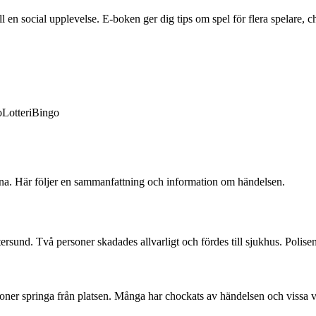
en social upplevelse. E-boken ger dig tips om spel för flera spelare, ch
o
Lotteri
Bingo
arna. Här följer en sammanfattning och information om händelsen.
sund. Två personer skadades allvarligt och fördes till sjukhus. Polisen
rsoner springa från platsen. Många har chockats av händelsen och vissa vi