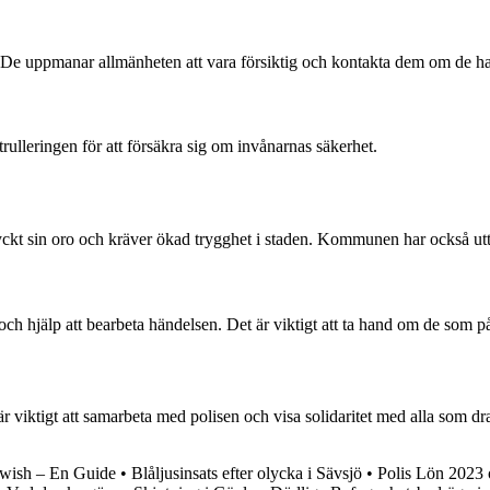
 De uppmanar allmänheten att vara försiktig och kontakta dem om de h
trulleringen för att försäkra sig om invånarnas säkerhet.
ckt sin oro och kräver ökad trygghet i staden. Kommunen har också uttry
ch hjälp att bearbeta händelsen. Det är viktigt att ta hand om de som p
 viktigt att samarbeta med polisen och visa solidaritet med alla som dra
Swish – En Guide
•
Blåljusinsats efter olycka i Sävsjö
•
Polis Lön 2023 