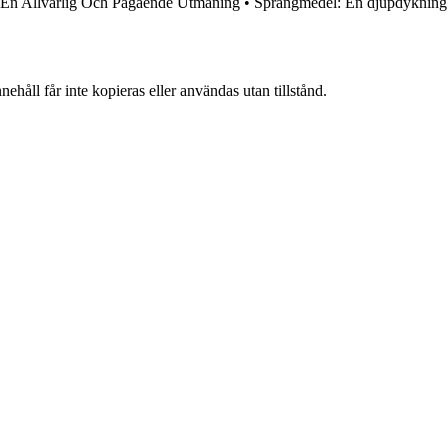
 En Allvarlig Och Pågående Utmaning
•
Sprängmedel: En djupdykning
ehåll får inte kopieras eller användas utan tillstånd.