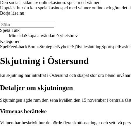
Den sociala sidan av onlinekasinon: spela med vänner
Upptäck hur du kan spela kasinospel med vänner online och göra det till 
Börja läsa nu
Spela Talk
Min sida
Skapa användare
Nyhetsbrev
Kategorier
Spel
Feed-back
Bonus
Strategier
Nyheter
Självuteslutning
Sportspel
Kasin
Skjutning i Östersund
En skjutning har inträffat i Östersund och skapat stor oro bland invån
Detaljer om skjutningen
Skjutningen ägde rum den sena kvällen den 15 november i centrala Öster
Vittnenas berättelse
Vittnen har beskrivit hur de hörde flera skottlossningar och sett två pe