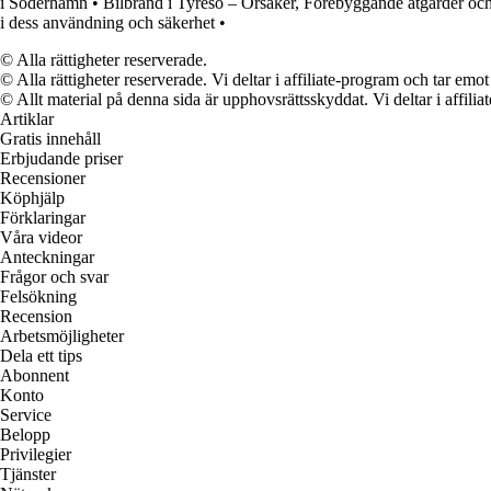
i Söderhamn
•
Bilbrand i Tyresö – Orsaker, Förebyggande åtgärder oc
i dess användning och säkerhet
•
© Alla rättigheter reserverade.
© Alla rättigheter reserverade. Vi deltar i affiliate-program och tar e
© Allt material på denna sida är upphovsrättsskyddat. Vi deltar i affilia
Artiklar
Gratis innehåll
Erbjudande priser
Recensioner
Köphjälp
Förklaringar
Våra videor
Anteckningar
Frågor och svar
Felsökning
Recension
Arbetsmöjligheter
Dela ett tips
Abonnent
Konto
Service
Belopp
Privilegier
Tjänster