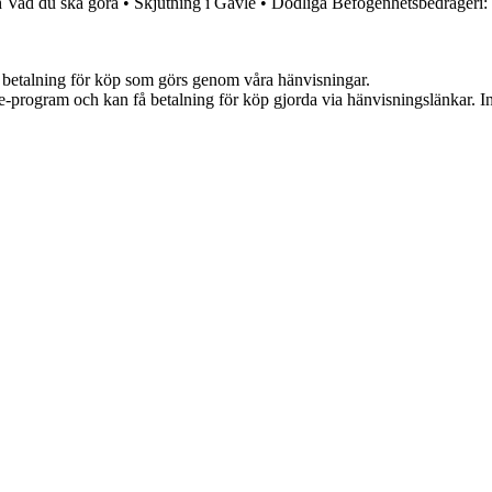
h Vad du ska göra
•
Skjutning i Gävle
•
Dödliga Befogenhetsbedrägeri:
mot betalning för köp som görs genom våra hänvisningar.
te-program och kan få betalning för köp gjorda via hänvisningslänkar. Inn