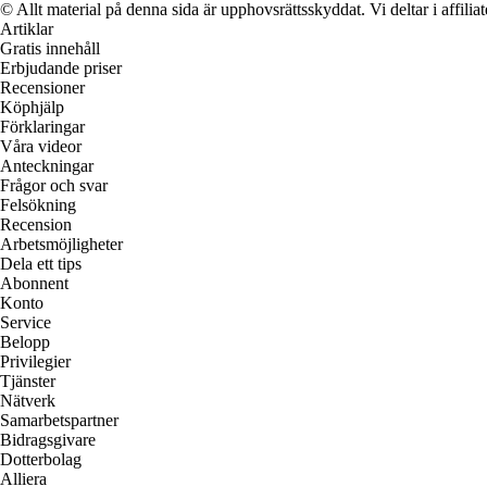
© Allt material på denna sida är upphovsrättsskyddat. Vi deltar i affilia
Artiklar
Gratis innehåll
Erbjudande priser
Recensioner
Köphjälp
Förklaringar
Våra videor
Anteckningar
Frågor och svar
Felsökning
Recension
Arbetsmöjligheter
Dela ett tips
Abonnent
Konto
Service
Belopp
Privilegier
Tjänster
Nätverk
Samarbetspartner
Bidragsgivare
Dotterbolag
Alliera