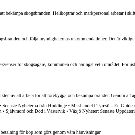
r att bekämpa skogsbranden. Helikoptrar och markpersonal arbetar i skif
gsbranden och följa myndigheternas rekommendationer. Det är viktigt 
venser för skogsägare, kommunen och näringslivet i området. Förluste
ikten av att arbeta för att förebygga och bekämpa bränder. Genom att a
•
Senaste Nyheterna från Huddinge
•
Misshandel i Tyresö – En Guide 
n
•
Självmord och Död i Västervik
•
Växjö Nyheter: Senaste Uppdateri
mot betalning för köp som görs genom våra hänvisningar.