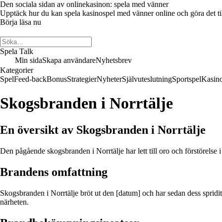
Den sociala sidan av onlinekasinon: spela med vänner
Upptäck hur du kan spela kasinospel med vänner online och göra det till 
Börja läsa nu
Spela Talk
Min sida
Skapa användare
Nyhetsbrev
Kategorier
Spel
Feed-back
Bonus
Strategier
Nyheter
Självuteslutning
Sportspel
Kasin
Skogsbranden i Norrtälje
En översikt av Skogsbranden i Norrtälje
Den pågående skogsbranden i Norrtälje har lett till oro och förstörelse
Brandens omfattning
Skogsbranden i Norrtälje bröt ut den [datum] och har sedan dess sprid
närheten.