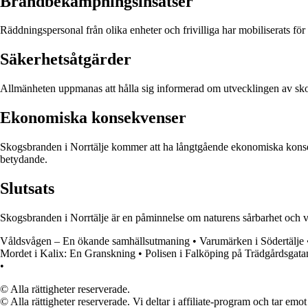
Brandbekämpningsinsatser
Räddningspersonal från olika enheter och frivilliga har mobiliserats fö
Säkerhetsåtgärder
Allmänheten uppmanas att hålla sig informerad om utvecklingen av sko
Ekonomiska konsekvenser
Skogsbranden i Norrtälje kommer att ha långtgående ekonomiska konsek
betydande.
Slutsats
Skogsbranden i Norrtälje är en påminnelse om naturens sårbarhet och v
Våldsvågen – En ökande samhällsutmaning
•
Varumärken i Södertälje
Mordet i Kalix: En Granskning
•
Polisen i Falköping på Trädgårdsgata
•
© Alla rättigheter reserverade.
© Alla rättigheter reserverade. Vi deltar i affiliate-program och tar e