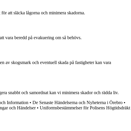
t för att släcka lågorna och minimera skadorna.
att vara beredd på evakuering om så behövs.
n av skogsmark och eventuell skada på fastigheter kan vara
gera snabbt och samordnat kan vi minimera skador och rädda liv.
och Information
•
De Senaste Händelserna och Nyheterna i Örebro
•
ngar och Händelser
•
Uniformsbestämmelser för Polisens Högtidsdräkt