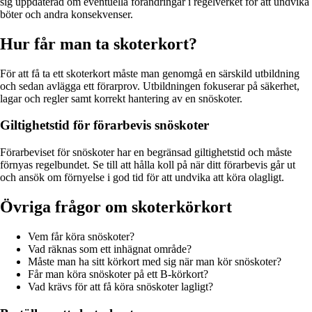
sig uppdaterad om eventuella förändringar i regelverket för att undvika
böter och andra konsekvenser.
Hur får man ta skoterkort?
För att få ta ett skoterkort måste man genomgå en särskild utbildning
och sedan avlägga ett förarprov. Utbildningen fokuserar på säkerhet,
lagar och regler samt korrekt hantering av en snöskoter.
Giltighetstid för förarbevis snöskoter
Förarbeviset för snöskoter har en begränsad giltighetstid och måste
förnyas regelbundet. Se till att hålla koll på när ditt förarbevis går ut
och ansök om förnyelse i god tid för att undvika att köra olagligt.
Övriga frågor om skoterkörkort
Vem får köra snöskoter?
Vad räknas som ett inhägnat område?
Måste man ha sitt körkort med sig när man kör snöskoter?
Får man köra snöskoter på ett B-körkort?
Vad krävs för att få köra snöskoter lagligt?