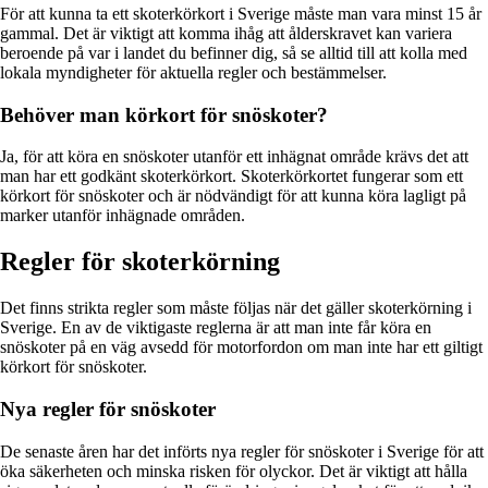
För att kunna ta ett skoterkörkort i Sverige måste man vara minst 15 år
gammal. Det är viktigt att komma ihåg att ålderskravet kan variera
beroende på var i landet du befinner dig, så se alltid till att kolla med
lokala myndigheter för aktuella regler och bestämmelser.
Behöver man körkort för snöskoter?
Ja, för att köra en snöskoter utanför ett inhägnat område krävs det att
man har ett godkänt skoterkörkort. Skoterkörkortet fungerar som ett
körkort för snöskoter och är nödvändigt för att kunna köra lagligt på
marker utanför inhägnade områden.
Regler för skoterkörning
Det finns strikta regler som måste följas när det gäller skoterkörning i
Sverige. En av de viktigaste reglerna är att man inte får köra en
snöskoter på en väg avsedd för motorfordon om man inte har ett giltigt
körkort för snöskoter.
Nya regler för snöskoter
De senaste åren har det införts nya regler för snöskoter i Sverige för att
öka säkerheten och minska risken för olyckor. Det är viktigt att hålla