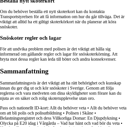
Beställa nytt skoterkort
Om du behöver beställa ett nytt skoterkort kan du kontakta
Transportstyrelsen för att få information om hur du går tillväga. Det är
viktigt att alltid ha ett giltigt skoterkörkort när du planerar att köra
snöskoter.
Snöskoter regler och lagar
För att undvika problem med polisen är det viktigt att hålla sig
informerad om gällande regler och lagar för snöskoterkörning. Att
bryta mot dessa regler kan leda till böter och andra konsekvenser.
Sammanfattning
Sammanfattningsvis är det viktigt att ha rätt behörighet och kunskap
innan du ger dig ut och kör snöskoter i Sverige. Genom att följa
reglerna och vara medveten om dina skyldigheter som förare kan du
njuta av en säker och rolig skoterupplevelse utan oro.
Pass och nationellt ID-kort: Allt du behöver veta
•
Allt du behöver veta
om att bli polis och polisutbildning
•
Polisen i Skåne
•
Belastningsregistret och dess Villkorliga Domar: En Djupdykning
•
Olycka på E20 idag i Vårgårda – Vad har hänt och vad bör du veta
•