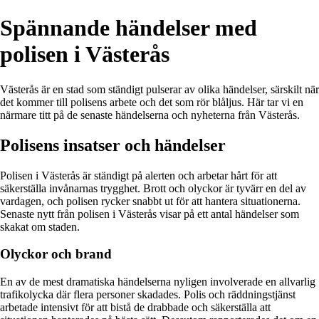
Spännande händelser med
polisen i Västerås
Västerås är en stad som ständigt pulserar av olika händelser, särskilt när
det kommer till polisens arbete och det som rör blåljus. Här tar vi en
närmare titt på de senaste händelserna och nyheterna från Västerås.
Polisens insatser och händelser
Polisen i Västerås är ständigt på alerten och arbetar hårt för att
säkerställa invånarnas trygghet. Brott och olyckor är tyvärr en del av
vardagen, och polisen rycker snabbt ut för att hantera situationerna.
Senaste nytt från polisen i Västerås visar på ett antal händelser som
skakat om staden.
Olyckor och brand
En av de mest dramatiska händelserna nyligen involverade en allvarlig
trafikolycka där flera personer skadades. Polis och räddningstjänst
arbetade intensivt för att bistå de drabbade och säkerställa att