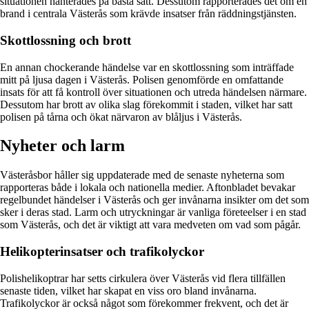
situationen hanterades på bästa sätt. Dessutom rapporterades det om en
brand i centrala Västerås som krävde insatser från räddningstjänsten.
Skottlossning och brott
En annan chockerande händelse var en skottlossning som inträffade
mitt på ljusa dagen i Västerås. Polisen genomförde en omfattande
insats för att få kontroll över situationen och utreda händelsen närmare.
Dessutom har brott av olika slag förekommit i staden, vilket har satt
polisen på tårna och ökat närvaron av blåljus i Västerås.
Nyheter och larm
Västeråsbor håller sig uppdaterade med de senaste nyheterna som
rapporteras både i lokala och nationella medier. Aftonbladet bevakar
regelbundet händelser i Västerås och ger invånarna insikter om det som
sker i deras stad. Larm och utryckningar är vanliga företeelser i en stad
som Västerås, och det är viktigt att vara medveten om vad som pågår.
Helikopterinsatser och trafikolyckor
Polishelikoptrar har setts cirkulera över Västerås vid flera tillfällen
senaste tiden, vilket har skapat en viss oro bland invånarna.
Trafikolyckor är också något som förekommer frekvent, och det är