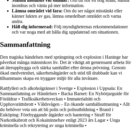
Stanna inomhus vid smällar:
Om du hör en hög smäll, stanna
inomhus och vänta på mer information.
Lämna området vid fara:
Om du ser något misstänkt eller
känner lukten av gas, lämna omedelbart området och varna
andra.
Håll dig informerad:
Följ myndigheternas rekommendationer
och var noga med att hålla dig uppdaterad om situationen.
Sammanfattning
Den tragiska händelsen med sprängning och explosion i Haninge har
påverkat många människors liv. Det är viktigt att gemensamt arbeta för
att återuppbygga och stärka samhället efter denna prövning. Genom
ökad medvetenhet, säkerhetsåtgärder och stöd till drabbade kan vi
tillsammans skapa en tryggare miljö för alla invånare.
Rattfylleri och alkoholgränser i Sverige
•
Explosion i Uppsala: En
Sammanfattning av Händelsen
•
Backa Barnet: En Nybörjarguide för
Föräldrar
•
Trafiksäkerhetsveckan
•
Immaterialrätt och
Upphovsrättsbrott
•
Våldsvågen – En ökande samhällsutmaning
•
Allt
du behöver veta om att bli polis och polisutbildning
•
Brand i
Enköping: Förebyggande åtgärder och hantering
•
Straff för
Narkotikabrott och Kokaininnehav enligt 2023 års Lagar
•
Unga
kriminella och rekrytering av unga kriminella
•