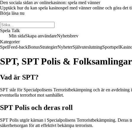
Den sociala sidan av onlinekasinon: spela med vänner
Upptäck hur du kan spela kasinospel med vänner online och göra det till 
Börja läsa nu
Spela Talk
Min sida
Skapa användare
Nyhetsbrev
Kategorier
Spel
Feed-back
Bonus
Strategier
Nyheter
Självuteslutning
Sportspel
Kasin
SPT, SPT Polis & Folksamlingar:
Vad är SPT?
SPT står för Specialpolisens Terroristbekämpning och är en avdelning i
eventuella terrorhot mot samhället.
SPT Polis och deras roll
SPT Polis utgör kärnan i Specialpolisens Terroristbekämpning. Deras tr
säkerhetsorgan för att effektivt bekämpa terrorism.