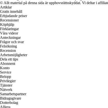
© Allt material på denna sida är upphovsrättsskyddat. Vi deltar i affilia
Artiklar
Gratis innehåll
Erbjudande priser
Recensioner
Köphjälp
Förklaringar
Våra videor
Anteckningar
Frågor och svar
Felsökning
Recension
Arbetsmöjligheter
Dela ett tips
Abonnent
Konto
Service
Belopp
Privilegier
Tjänster
Nätverk
Samarbetspartner
Bidragsgivare
Dotterbolag
Alliera