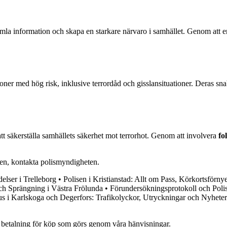
t samla information och skapa en starkare närvaro i samhället. Genom at
oner med hög risk, inklusive terrordåd och gisslansituationer. Deras sn
att säkerställa samhällets säkerhet mot terrorhot. Genom att involvera
fo
en, kontakta polismyndigheten.
elser i Trelleborg
•
Polisen i Kristianstad: Allt om Pass, Körkortsförn
ch Sprängning i Västra Frölunda
•
Förundersökningsprotokoll och Polis
us i Karlskoga och Degerfors: Trafikolyckor, Utryckningar och Nyheter
mot betalning för köp som görs genom våra hänvisningar.