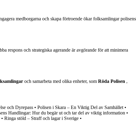
t engagera medborgarna och skapa förtroende ökar folksamlingar polisens
abba respons och strategiska agerande är avgörande för att minimera
lksamlingar
och samarbeta med olika enheter, som
Röda Polisen
,
yelse och Dyrepass
•
Polisen i Skara – En Viktig Del av Samhället
•
ens Handlingar: Hur du begär ut och tar del av viktig information
•
•
Ringa stöld – Straff och lagar i Sverige
•