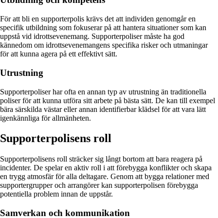
För att bli en supporterpolis krävs det att individen genomgår en
specifik utbildning som fokuserar på att hantera situationer som kan
uppstå vid idrottsevenemang. Supporterpoliser måste ha god
kännedom om idrottsevenemangens specifika risker och utmaningar
för att kunna agera på ett effektivt sätt.
Utrustning
Supporterpoliser har ofta en annan typ av utrustning än traditionella
poliser för att kunna utföra sitt arbete på bästa sätt. De kan till exempel
bära särskilda västar eller annan identifierbar klädsel för att vara lätt
igenkännliga för allmänheten.
Supporterpolisens roll
Supporterpolisens roll sträcker sig långt bortom att bara reagera på
incidenter. De spelar en aktiv roll i att förebygga konflikter och skapa
en trygg atmosfär för alla deltagare. Genom att bygga relationer med
supportergrupper och arrangörer kan supporterpolisen förebygga
potentiella problem innan de uppstår.
Samverkan och kommunikation