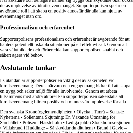
När åskådare och deltagare känner sig trygga och skyddade ökar också
deras upplevelse av idrottsevenemanget. Supporterpolisen spelar en
avgörande roll i att skapa en positiv atmosfär där alla kan njuta av
evenemanget utan oro.
Professionalism och erfarenhet
Supporterpolisens professionalism och erfarenhet är avgörande för att
hantera potentiellt riskabla situationer på ett effektivt sätt. Genom att
vara välutbildade och förberedda kan supporterpolisen snabbt och
säkert agera vid behov.
Avslutande tankar
I slutändan är supporterpoliser en viktig del av säkerheten vid
idrottsevenemang. Deras närvaro och engagemang bidrar till att skapa
en trygg och säker miljö för alla involverade. Genom att arbeta
tillsammans med andra aktörer kan supporterpolisen säkerställa att
idrottsevenemang blir en positiv och minnesvärd upplevelse för alla.
Den svenska Kronofogdemyndigheten
•
Olycka i Timrå – Senaste
Nyheterna
•
Sollentuna Skjutning: En Växande Utmaning för
Samhället
•
Polisen i Hässleholm
•
Lediga jobb i Stockholmsregionen
•
Villabrand i Huddinge – Så skyddar du ditt hem
•
Brand i Gävle –