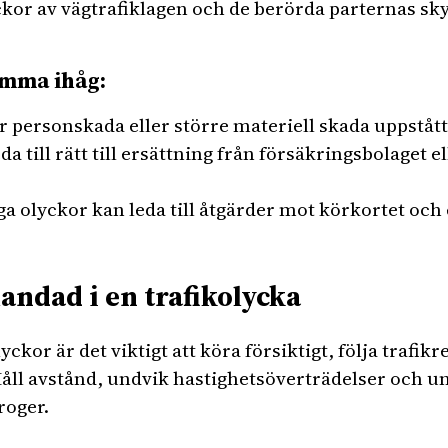
yckor av vägtrafiklagen och de berörda parternas sk
omma ihåg:
r personskada eller större materiell skada uppståt
da till rätt till ersättning från försäkringsbolaget 
ga olyckor kan leda till åtgärder mot körkortet och 
landad i en trafikolycka
yckor är det viktigt att köra försiktigt, följa trafik
l avstånd, undvik hastighetsöverträdelser och un
roger.