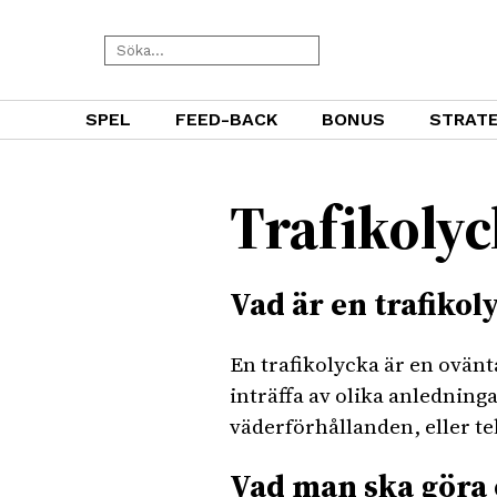
SPEL
FEED-BACK
BONUS
STRATE
Trafikolyc
Vad är en trafikol
En trafikolycka är en ovänt
inträffa av olika anlednin
väderförhållanden, eller te
Vad man ska göra o