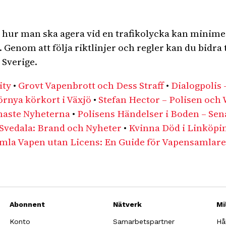
a hur man ska agera vid en trafikolycka kan minim
Genom att följa riktlinjer och regler kan du bidra t
 Sverige.
ity
•
Grovt Vapenbrott och Dess Straff
•
Dialogpolis –
Förnya körkort i Växjö
•
Stefan Hector – Polisen och
naste Nyheterna
•
Polisens Händelser i Boden – Se
 Svedala: Brand och Nyheter
•
Kvinna Död i Linköpin
mla Vapen utan Licens: En Guide för Vapensamlare
Abonnent
Nätverk
Mi
Konto
Samarbetspartner
Hå