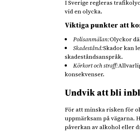
I Sverige regleras trafikol
vid en olycka.
Viktiga punkter att k
Polisanmälan:
Olyckor dä
Skadestånd:
Skador kan le
skadeståndsanspråk.
Körkort och straff:
Allvarli
konsekvenser.
Undvik att bli inb
För att minska risken för ol
uppmärksam på vägarna. Hål
påverkan av alkohol eller d