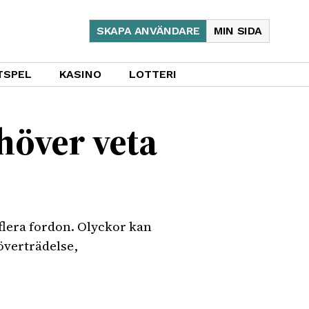
SKAPA ANVÄNDARE
MIN SIDA
TSPEL
KASINO
LOTTERI
höver veta
flera fordon. Olyckor kan
överträdelse,