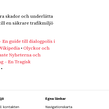
era skador och underlätta
ill en säkrare trafikmiljö
 En guide till dialogpolis i
 Wikipedia
•
Olyckor och
naste Nyheterna och
g – En Tragisk
•
ljö
Egna länkar
ll kontakten
Navigationskarta