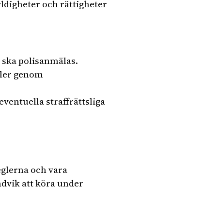
yldigheter och rättigheter
t ska polisanmälas.
eller genom
eventuella straffrättsliga
reglerna och vara
dvik att köra under