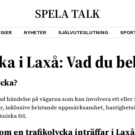
SPELA TALK
GIER
NYHETER
SJÄLVUTESLUTNING
SPOR
ka i Laxå: Vad du be
ycka?
ad händelse på vägarna som kan involvera ett eller 
gar, inklusive bristande uppmärksamhet, hastighets
kniska fel.
m en trafikolycka inträffar i Laxå