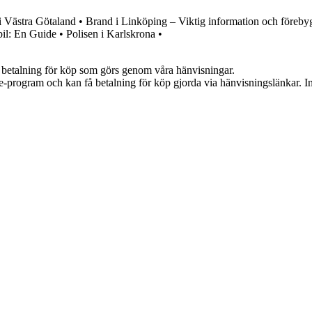
 i Västra Götaland
•
Brand i Linköping – Viktig information och föreby
bil: En Guide
•
Polisen i Karlskrona
•
mot betalning för köp som görs genom våra hänvisningar.
te-program och kan få betalning för köp gjorda via hänvisningslänkar. Inn