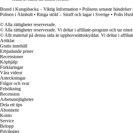
Brand i Kungsbacka – Viktig Information
•
Polisens senaste händelser
Polisen i Älmhult
•
Ringa stöld – Straff och lagar i Sverige
•
Polis Hus
© Alla rättigheter reserverade.
© Alla rättigheter reserverade. Vi deltar i affiliate-program och tar e
© Allt material på denna sida är upphovsrättsskyddat. Vi deltar i affilia
Artiklar
Gratis innehåll
Erbjudande priser
Recensioner
Köphjälp
Förklaringar
Våra videor
Anteckningar
Frågor och svar
Felsökning
Recension
Arbetsmöjligheter
Dela ett tips
Abonnent
Konto
Service
Belopp
Privilegier