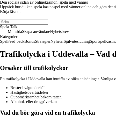
Den sociala sidan av onlinekasinon: spela med vänner
Upptäck hur du kan spela kasinospel med vänner online och göra det till 
Börja läsa nu
Spela Talk
Min sida
Skapa användare
Nyhetsbrev
Kategorier
Spel
Feed-back
Bonus
Strategier
Nyheter
Självuteslutning
Sportspel
Kasin
Trafikolycka i Uddevalla – Vad 
Orsaker till trafikolyckor
En trafikolycka i Uddevalla kan inträffa av olika anledningar. Vanliga o
Brister i vägunderhåll
Hastighetsöverträdelser
Ouppmärksamhet bakom ratten
Alkohol- eller drogpåverkan
Vad du bör göra vid en trafikolycka