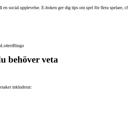
en social upplevelse. E-boken ger dig tips om spel för flera spelare, ch
o
Lotteri
Bingo
du behöver veta
rsaker inkluderar: