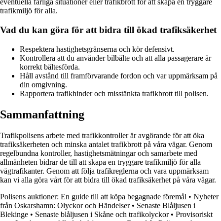
eventuella farliga situationer eller trafikbrott för att skapa en tryggare
trafikmiljö för alla.
Vad du kan göra för att bidra till ökad trafiksäkerhet
Respektera hastighetsgränserna och kör defensivt.
Kontrollera att du använder bilbälte och att alla passagerare är
korrekt bältesförda.
Håll avstånd till framförvarande fordon och var uppmärksam på
din omgivning.
Rapportera trafikhinder och misstänkta trafikbrott till polisen.
Sammanfattning
Trafikpolisens arbete med trafikkontroller är avgörande för att öka
trafiksäkerheten och minska antalet trafikbrott på våra vägar. Genom
regelbundna kontroller, hastighetsmätningar och samarbete med
allmänheten bidrar de till att skapa en tryggare trafikmiljö för alla
vägtrafikanter. Genom att följa trafikreglerna och vara uppmärksam
kan vi alla göra vårt för att bidra till ökad trafiksäkerhet på våra vägar.
Polisens auktioner: En guide till att köpa begagnade föremål
•
Nyheter
från Oskarshamn: Olyckor och Händelser
•
Senaste Blåljusen i
Blekinge
•
Senaste blåljusen i Skåne och trafikolyckor
•
Provisoriskt