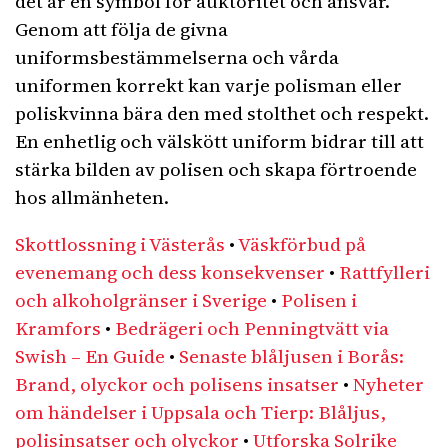
det är en symbol för auktoritet och ansvar.
Genom att följa de givna
uniformsbestämmelserna och vårda
uniformen korrekt kan varje polisman eller
poliskvinna bära den med stolthet och respekt.
En enhetlig och välskött uniform bidrar till att
stärka bilden av polisen och skapa förtroende
hos allmänheten.
Skottlossning i Västerås
•
Väskförbud på
evenemang och dess konsekvenser
•
Rattfylleri
och alkoholgränser i Sverige
•
Polisen i
Kramfors
•
Bedrägeri och Penningtvätt via
Swish – En Guide
•
Senaste blåljusen i Borås:
Brand, olyckor och polisens insatser
•
Nyheter
om händelser i Uppsala och Tierp: Blåljus,
polisinsatser och olyckor
•
Utforska Solrike