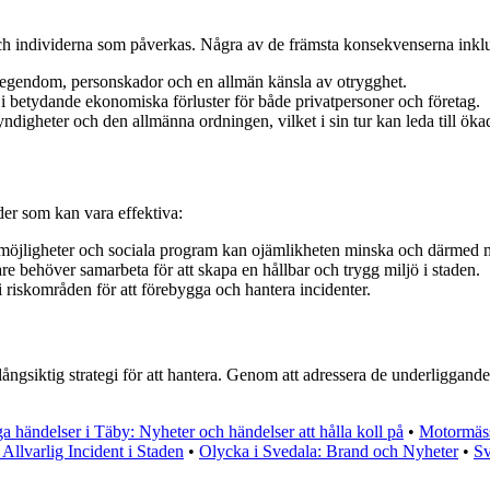
ch individerna som påverkas. Några av de främsta konsekvenserna inklu
å egendom, personskador och en allmän känsla av otrygghet.
 i betydande ekonomiska förluster för både privatpersoner och företag.
igheter och den allmänna ordningen, vilket i sin tur kan leda till ökad
der som kan vara effektiva:
smöjligheter och sociala program kan ojämlikheten minska och därmed 
e behöver samarbeta för att skapa en hållbar och trygg miljö i staden.
 riskområden för att förebygga och hantera incidenter.
gsiktig strategi för att hantera. Genom att adressera de underliggande 
ga händelser i Täby: Nyheter och händelser att hålla koll på
•
Motormäss
Allvarlig Incident i Staden
•
Olycka i Svedala: Brand och Nyheter
•
Sv