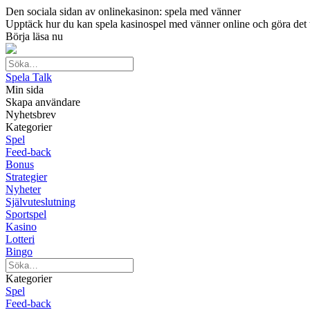
Den sociala sidan av onlinekasinon: spela med vänner
Upptäck hur du kan spela kasinospel med vänner online och göra det till
Börja läsa nu
Spela Talk
Min sida
Skapa användare
Nyhetsbrev
Kategorier
Spel
Feed-back
Bonus
Strategier
Nyheter
Självuteslutning
Sportspel
Kasino
Lotteri
Bingo
Kategorier
Spel
Feed-back