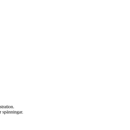
tration.
r spänningar.