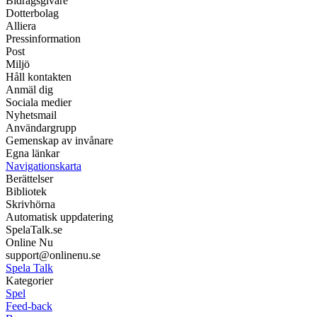
Bidragsgivare
Dotterbolag
Alliera
Pressinformation
Post
Miljö
Håll kontakten
Anmäl dig
Sociala medier
Nyhetsmail
Användargrupp
Gemenskap av invånare
Egna länkar
Navigationskarta
Berättelser
Bibliotek
Skrivhörna
Automatisk uppdatering
SpelaTalk.se
Online Nu
support@onlinenu.se
Spela Talk
Kategorier
Spel
Feed-back