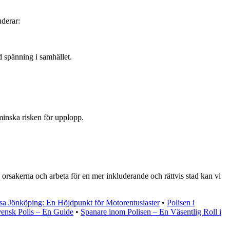
derar:
 spänning i samhället.
minska risken för upplopp.
orsakerna och arbeta för en mer inkluderande och rättvis stad kan vi
a Jönköping: En Höjdpunkt för Motorentusiaster
•
Polisen i
ensk Polis – En Guide
•
Spanare inom Polisen – En Väsentlig Roll i