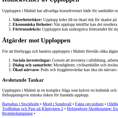
Upploppen i Malmö har allvarliga konsekvenser både för samhället o
Säkerhetsrisker:
Upplopp leder till en ökad risk för skador p
Ekonomiska förluster:
När upplopp inträffar kan det resultera
Förtroendekris:
Upploppen kan undergräva förtroendet för mynd
Åtgärder mot Upploppen
För att förebygga och hantera upploppen i Malmö föreslås olika åtgär
Sociala investeringar:
Genom att investera i utbildning, arbet
Dialog och samarbete:
Myndigheter, civilsamhället och invånar
Ökad närvaro:
Polis och trygghetsvärdar kan öka sin närvaro i
Avslutande Tankar
Upploppen i Malmö är en komplex fråga som kräver en holistisk och lån
förhoppningsvis minska risken för framtida upplopp.
Barnahus i Stockholm
•
Mord i Sundsvall
•
Fakta om polisen
•
Olidli
Trollhättan och Pass på Klintvägen 2
•
Helsingborg Skottlossning: En 
Brottsbekämpning
•